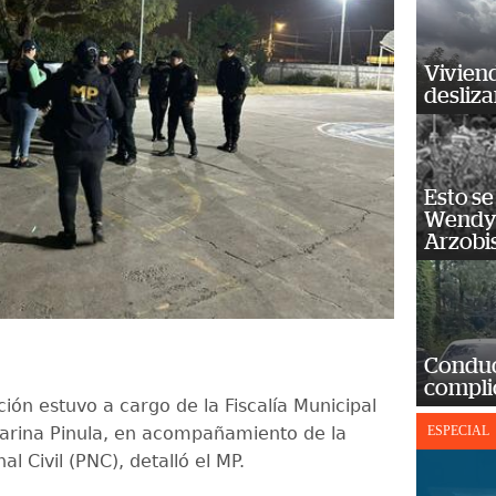
Vivien
desliz
Esto se
Wendy 
Arzobi
Conduct
complic
ión estuvo a cargo de la Fiscalía Municipal
arina Pinula, en acompañamiento de la
ESPECIAL
al Civil (PNC), detalló el MP.