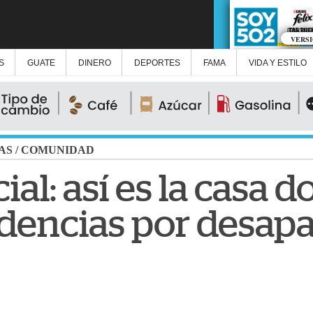
VERS
S
GUATE
DINERO
DEPORTES
FAMA
VIDA Y ESTILO
AS
/
COMUNIDAD
ial: así es la casa 
dencias por desapa