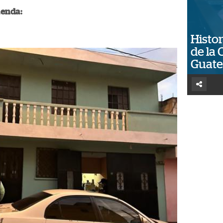
ienda:
Histor
de la 
Guat