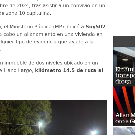
re de 2024, tras asistir a un convivio en un
de zona 10 capitalina.
, el Ministerio Público (MP) indicó a
Soy502
 a cabo un allanamiento en una vivienda en
lquier tipo de evidencia que ayude a la
n.
un inmueble de dos niveles ubicado en un
El cam
de Llano Largo,
kilómetro 14.5 de ruta al
transp
droga
Allan 
oro a 