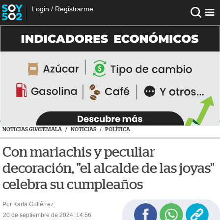
Login
/
Registrarme
NOTICIAS GUATEMALA
/
NOTICIAS
/
POLÍTICA
Con mariachis y peculiar
decoración, "el alcalde de las joyas"
celebra su cumpleaños
Por Karla Gutiérrez
20 de septiembre de 2024, 14:56