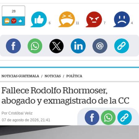
28
6
11
7
4
NOTICIAS GUATEMALA
/
NOTICIAS
/
POLÍTICA
Fallece Rodolfo Rhormoser,
abogado y exmagistrado de la CC
Por Cristóbal Veliz
07 de agosto de 2026, 21:41