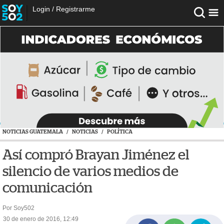
Login
/
Registrarme
NOTICIAS GUATEMALA
/
NOTICIAS
/
POLÍTICA
Así compró Brayan Jiménez el
silencio de varios medios de
comunicación
Por Soy502
30 de enero de 2016, 12:49