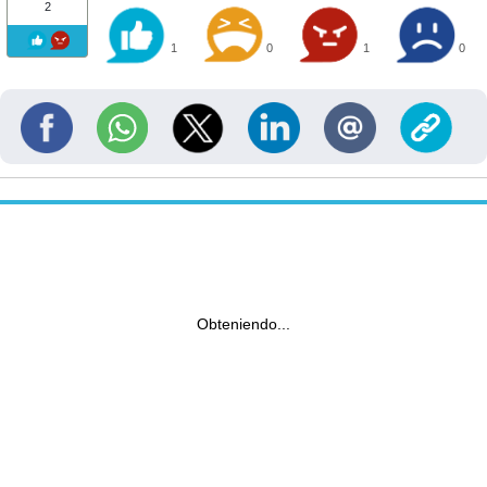
2
1
0
1
0
Obteniendo...