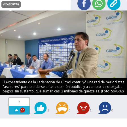
#CASOFIFA
El expresidente de la Federación de Fútbol contruyó una red de periodistas
"asesores" para blindarse ante la opinión pública y a cambio les otorgaba
pagos, sin sustento, que suman casi 2 millones de quetzales. (Foto: Soy502)
2
1
0
1
0