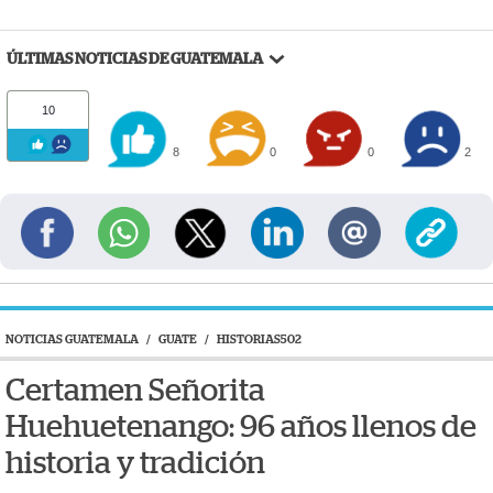
ÚLTIMAS NOTICIAS DE GUATEMALA
10
8
0
0
2
NOTICIAS GUATEMALA
/
GUATE
/
HISTORIAS502
Certamen Señorita
Huehuetenango: 96 años llenos de
historia y tradición