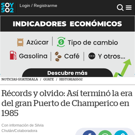
Login
/
Registrarme
NOTICIAS GUATEMALA
/
GUATE
/
HISTORIAS502
Récords y olvido: Así terminó la era
del gran Puerto de Champerico en
1985
Con información de Silvia
Chután/Colaboradora