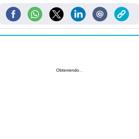
Obteniendo...