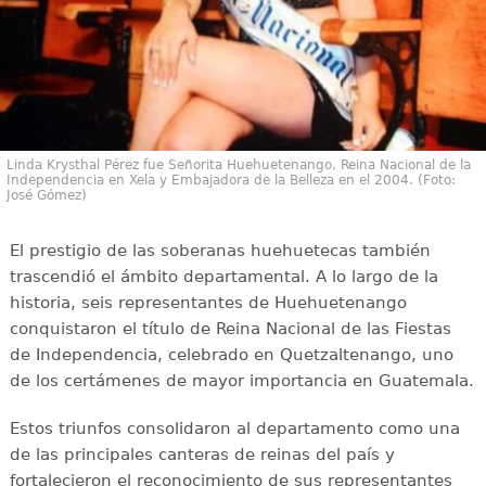
Linda Krysthal Pérez fue Señorita Huehuetenango, Reina Nacional de la
Independencia en Xela y Embajadora de la Belleza en el 2004. (Foto:
José Gómez)
El prestigio de las soberanas huehuetecas también
trascendió el ámbito departamental. A lo largo de la
historia, seis representantes de Huehuetenango
conquistaron el título de Reina Nacional de las Fiestas
de Independencia, celebrado en Quetzaltenango, uno
de los certámenes de mayor importancia en Guatemala.
Estos triunfos consolidaron al departamento como una
de las principales canteras de reinas del país y
fortalecieron el reconocimiento de sus representantes