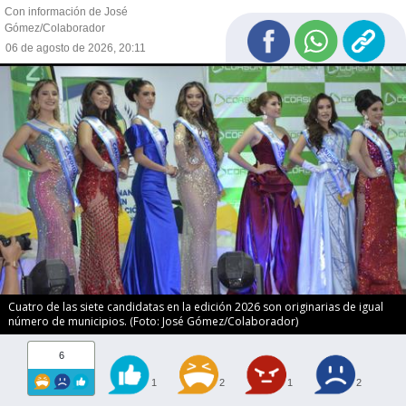
Con información de José
Gómez/Colaborador
06 de agosto de 2026, 20:11
Cuatro de las siete candidatas en la edición 2026 son originarias de igual
número de municipios. (Foto: José Gómez/Colaborador)
6
1
2
1
2