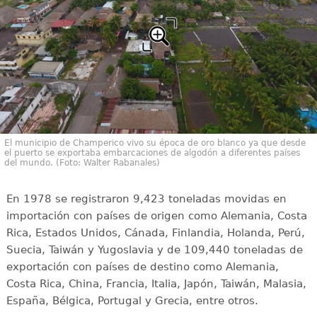
El municipio de Champerico vivo su época de oro blanco ya que desde
el puerto se exportaba embarcaciones de algodón a diferentes países
del mundo. (Foto: Walter Rabanales)
En 1978 se registraron 9,423 toneladas movidas en
importación con países de origen como Alemania, Costa
Rica, Estados Unidos, Cánada, Finlandia, Holanda, Perú,
Suecia, Taiwán y Yugoslavia y de 109,440 toneladas de
exportación con países de destino como Alemania,
Costa Rica, China, Francia, Italia, Japón, Taiwán, Malasia,
España, Bélgica, Portugal y Grecia, entre otros.