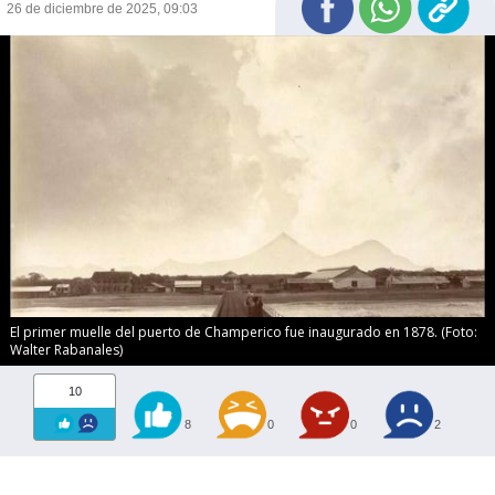
26 de diciembre de 2025, 09:03
El primer muelle del puerto de Champerico fue inaugurado en 1878. (Foto:
Walter Rabanales)
10
8
0
0
2