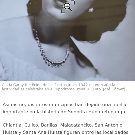
Gloria Garay fue Reina de las Fiestas Julias 1942 cuando aún la
festividad se celebraba en el Hipódromo, zona 8. (Foto: José Gómez)
Asimismo, distintos municipios han dejado una huella
importante en la historia de Señorita Huehuetenango.
Chiantla, Cuilco, Barillas, Malacatancito, San Antonio
Huista y Santa Ana Huista figuran entre las localidades