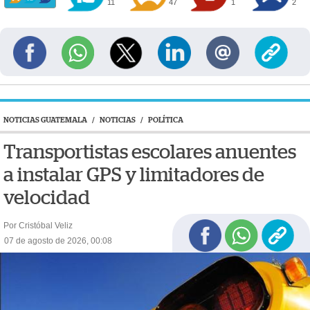
11
47
1
2
NOTICIAS GUATEMALA
/
NOTICIAS
/
POLÍTICA
Transportistas escolares anuentes
a instalar GPS y limitadores de
velocidad
Por Cristóbal Veliz
07 de agosto de 2026, 00:08