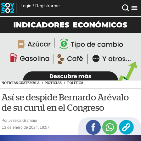
Login
/
Registrarme
NOTICIAS GUATEMALA
/
NOTICIAS
/
POLÍTICA
Así se despide Bernardo Arévalo
de su curul en el Congreso
Por Jessica Gramajo
13 de enero de 2024, 18:57