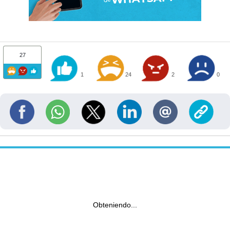
27
1
24
2
0
Obteniendo...