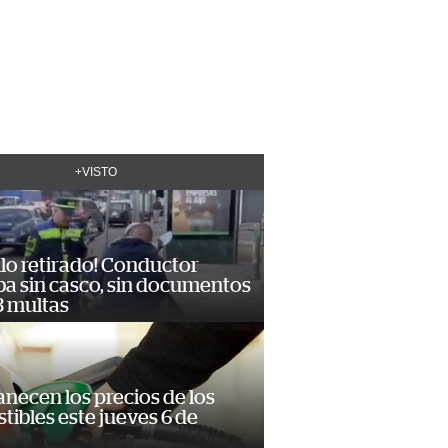
+VISTO
lo retirado! Conductor
ba sin casco, sin documentos
3 multas
necen los precios de los
ibles este jueves 6 de