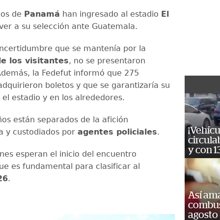
dos de
Panamá
han ingresado al estadio
El
ver a su selección ante Guatemala.
incertidumbre que se mantenía por la
e los visitantes
, no se presentaron
demás, la Fedefut informó que 275
quirieron boletos y que se garantizaría su
el estadio y en los alrededores.
s están separados de la afición
¡Vehícu
a y custodiados por
agentes policiales
.
circula
y con 1
nes esperan el inicio del encuentro
que es fundamental para clasificar al
26
.
Así ama
combust
agosto