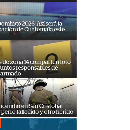
omingo 2026: Así será la
pación de Guatemala este
s de zona 14 comparten foto
suntos responsables de
 armado
ncendio en San Cristóbal
 perro fallecido y otro herido