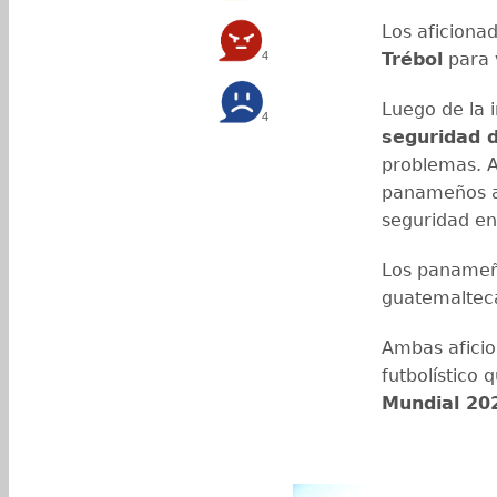
Los aficiona
4
Trébol
para 
Luego de la 
4
seguridad d
problemas. A
panameños ad
seguridad en 
Los panameño
guatemaltec
Ambas aficio
futbolístico 
Mundial 20