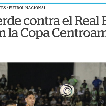
TES
/
FÚTBOL NACIONAL
rde contra el Real E
n la Copa Centroa