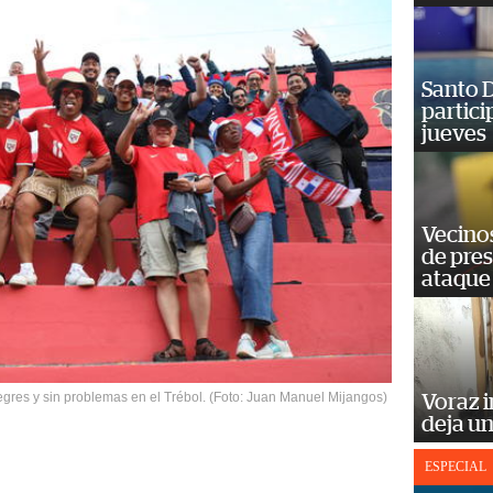
Santo D
partici
jueves
Vecino
de pre
ataque
egres y sin problemas en el Trébol. (Foto: Juan Manuel Mijangos)
Voraz i
deja un
ESPECIAL