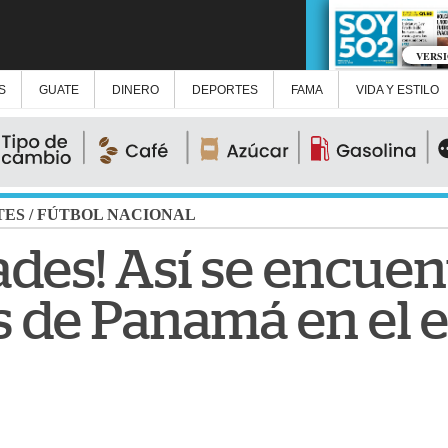
VERS
S
GUATE
DINERO
DEPORTES
FAMA
VIDA Y ESTILO
TES
/
FÚTBOL NACIONAL
des! Así se encuen
s de Panamá en el e