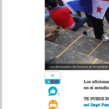
Los aficionados de Panamá se encuentran l
20
Los aficion
en el estadi
11
TE PUEDE I
así llegó Pa
1