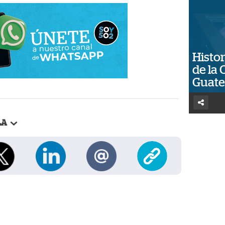
Histor
de la 
Guat
LA