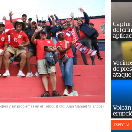
Captur
del cr
aplicac
Vecino
de pre
ataque
egres y sin problemas en el Trébol. (Foto: Juan Manuel Mijangos)
Volcán 
erupció
ESPECIAL