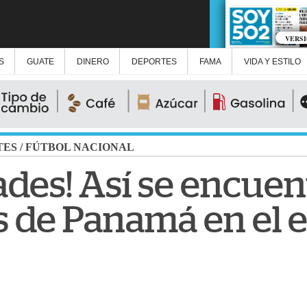
VERS
S
GUATE
DINERO
DEPORTES
FAMA
VIDA Y ESTILO
TES
/
FÚTBOL NACIONAL
des! Así se encuen
s de Panamá en el e