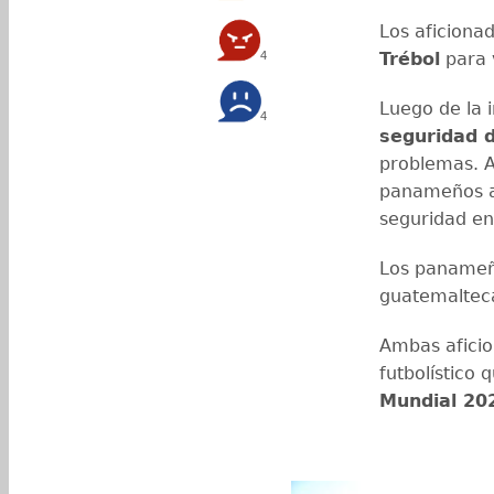
Los aficiona
4
Trébol
para 
Luego de la 
4
seguridad d
problemas. A
panameños ad
seguridad en 
Los panameño
guatemaltec
Ambas aficio
futbolístico 
Mundial 20