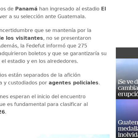
dos de
Panamá
han ingresado al estadio
El
ver a su selección ante Guatemala.
incertidumbre que se mantenía por la
e los visitantes
, no se presentaron
demás, la Fedefut informó que 275
quirieron boletos y que se garantizaría su
el estadio y en los alrededores.
s están separados de la afición
¡Se ve 
a y custodiados por
agentes policiales
.
cambia 
erupci
nes esperan el inicio del encuentro
que es fundamental para clasificar al
26
.
Guatem
medall
inolvi