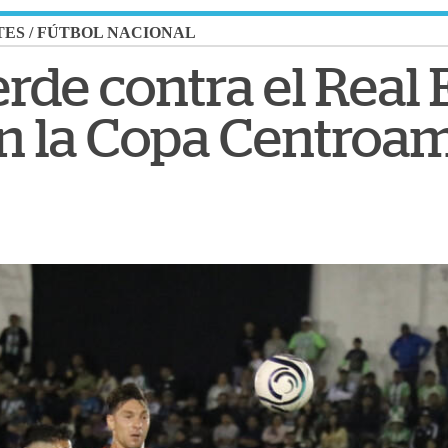
TES
/
FÚTBOL NACIONAL
rde contra el Real E
n la Copa Centroa