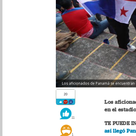
Los aficionados de Panamá se encuentran l
20
Los aficion
en el estadi
11
TE PUEDE I
así llegó Pa
1