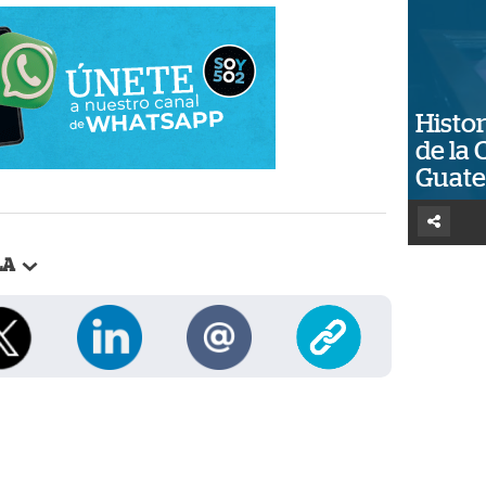
Histor
de la 
Guat
LA