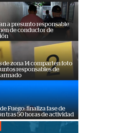
an a presunto responsable
imen de conductor de
ión
s de zona 14 comparten foto
suntos responsables de
 armado
de Fuego: finaliza fase de
n tras 50 horas de actividad