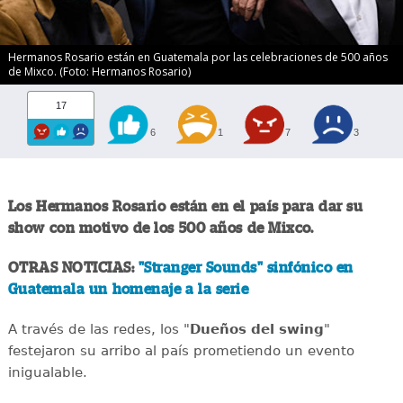
Hermanos Rosario están en Guatemala por las celebraciones de 500 años
de Mixco. (Foto: Hermanos Rosario)
17
6
1
7
3
Los Hermanos Rosario están en el país para dar su
show con motivo de los 500 años de Mixco.
OTRAS NOTICIAS:
"Stranger Sounds" sinfónico en
Guatemala un homenaje a la serie
A través de las redes, los "
Dueños del swing
"
festejaron su arribo al país prometiendo un evento
inigualable.