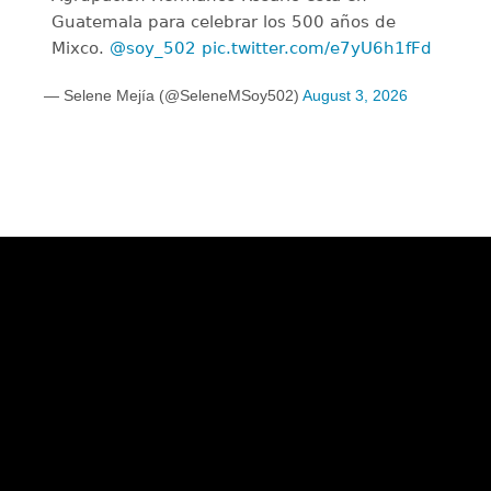
Guatemala para celebrar los 500 años de
Mixco.
@soy_502
pic.twitter.com/e7yU6h1fFd
— Selene Mejía (@SeleneMSoy502)
August 3, 2026