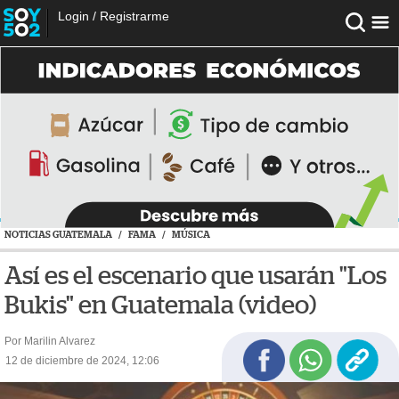
Login
/
Registrarme
NOTICIAS GUATEMALA
/
FAMA
/
MÚSICA
Así es el escenario que usarán "Los
Bukis" en Guatemala (video)
Por Marilin Alvarez
12 de diciembre de 2024, 12:06