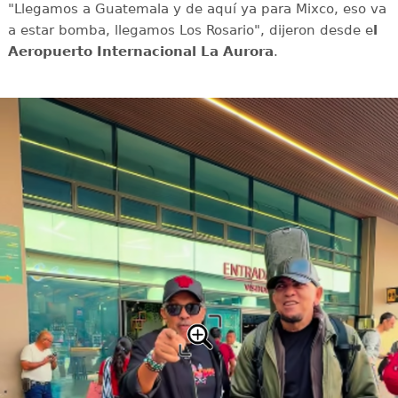
"Llegamos a Guatemala y de aquí ya para Mixco, eso va
a estar bomba, llegamos Los Rosario", dijeron desde e
l
Aeropuerto Internacional La Aurora
.