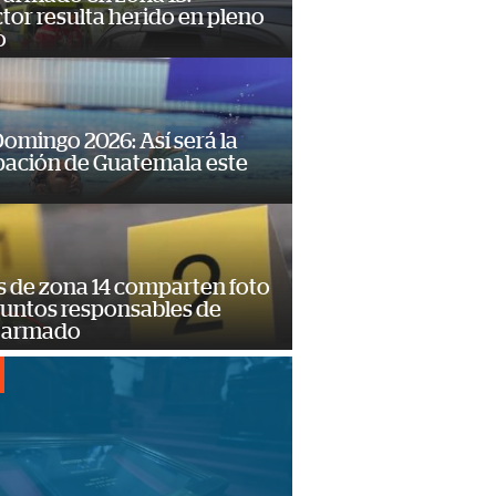
or resulta herido en pleno
o
omingo 2026: Así será la
pación de Guatemala este
s de zona 14 comparten foto
suntos responsables de
 armado