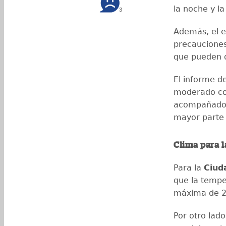
la noche y l
3
Además, el e
precauciones
que pueden da
El informe d
moderado con
acompañado 
mayor parte d
Clima para 
Para la
Ciud
que la tempe
máxima de 2
Por otro lad