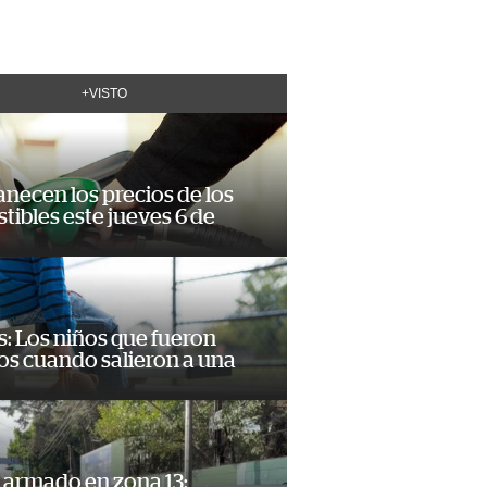
+VISTO
necen los precios de los
ibles este jueves 6 de
: Los niños que fueron
os cuando salieron a una
 armado en zona 13: