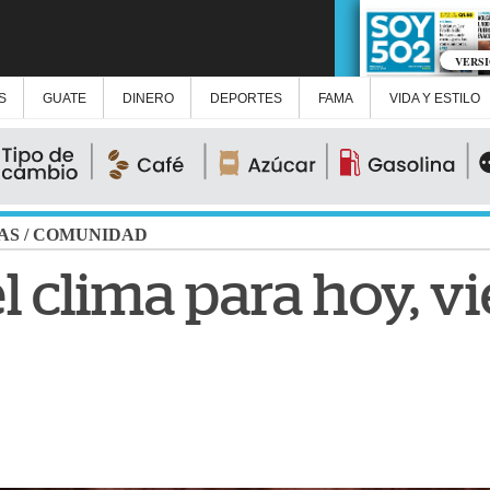
VERS
S
GUATE
DINERO
DEPORTES
FAMA
VIDA Y ESTILO
AS
/
COMUNIDAD
el clima para hoy, v
e