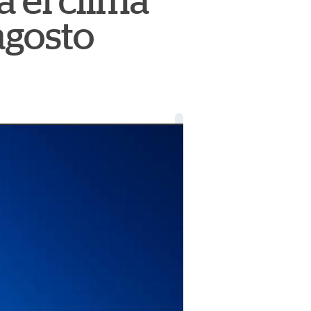
á el clima
agosto