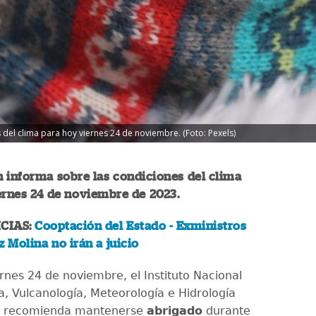
 del clima para hoy viernes 24 de noviembre. (Foto: Pexels)
 informa sobre las condiciones del clima
ernes 24 de noviembre de 2023.
CIAS:
Cooptación del Estado - Exministros
z Molina no irán a juicio
rnes 24 de noviembre, el Instituto Nacional
a, Vulcanología, Meteorología e Hidrología
) recomienda mantenerse
abrigado
durante