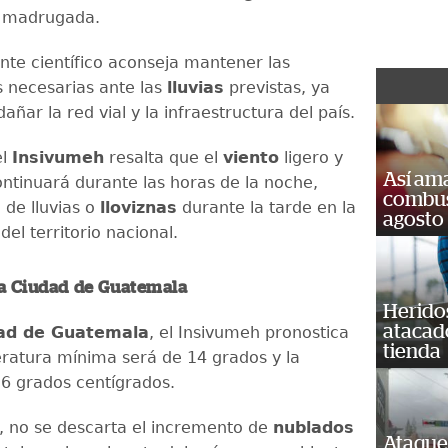
a madrugada.
nte científico aconseja mantener las
 necesarias ante las
lluvias
previstas, ya
ñar la red vial y la infraestructura del país.
el
Insivumeh
resalta que el
viento
ligero y
Así ama
tinuará durante las horas de la noche,
combust
de lluvias o
lloviznas
durante la tarde en la
agosto
el territorio nacional.
la Ciudad de Guatemala
Heridos
atacad
ad de Guatemala
, el Insivumeh pronostica
tienda
ratura mínima será de 14 grados y la
6 grados centígrados.
o, no se descarta el incremento de
nublados
Ataque