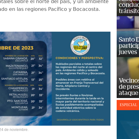
otales sobre el norte del país, y un ambiente
conduct
ado en las regiones Pacífico y Bocacosta.
tránsit
Santo D
partici
jueves
Vecino
de pre
ataque
ESPECIAL
 24 de noviembre.