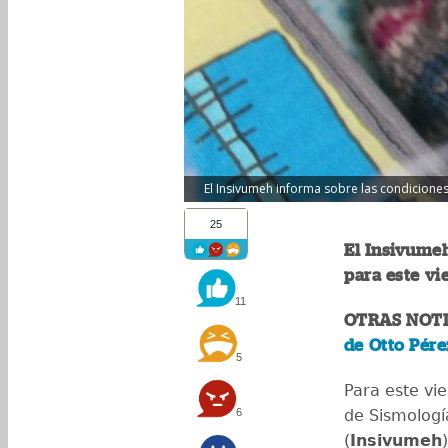
El Insivumeh informa sobre las condiciones
25
El Insivumeh
para este vi
11
OTRAS NOTI
de Otto Pére
5
Para este vie
6
de Sismologí
(
Insivumeh