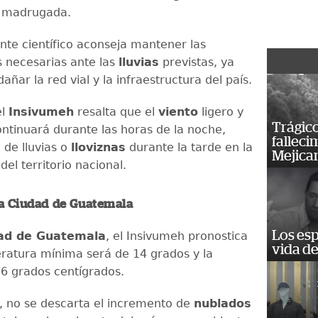
a madrugada.
nte científico aconseja mantener las
 necesarias ante las
lluvias
previstas, ya
ñar la red vial y la infraestructura del país.
el
Insivumeh
resalta que el
viento
ligero y
Trágico
tinuará durante las horas de la noche,
falleci
de lluvias o
lloviznas
durante la tarde en la
Mejica
el territorio nacional.
la Ciudad de Guatemala
Los esp
ad de Guatemala
, el Insivumeh pronostica
vida de
ratura mínima será de 14 grados y la
6 grados centígrados.
o, no se descarta el incremento de
nublados