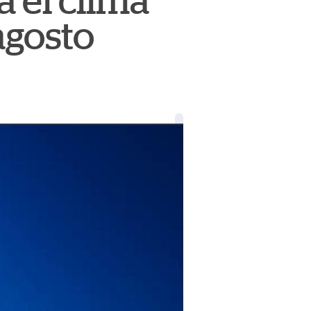
á el clima
agosto