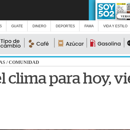
VERS
S
GUATE
DINERO
DEPORTES
FAMA
VIDA Y ESTILO
AS
/
COMUNIDAD
el clima para hoy, v
e