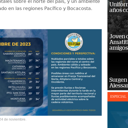
otales sobre el norte del país, y un ambiente
Unifor
ado en las regiones Pacífico y Bocacosta.
años c
Joven 
Amatit
amigos
Surgen 
Alessan
ESPECIAL
 24 de noviembre.