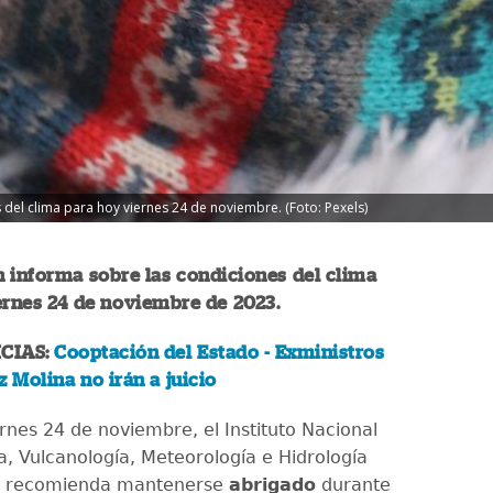
 del clima para hoy viernes 24 de noviembre. (Foto: Pexels)
 informa sobre las condiciones del clima
ernes 24 de noviembre de 2023.
CIAS:
Cooptación del Estado - Exministros
z Molina no irán a juicio
rnes 24 de noviembre, el Instituto Nacional
a, Vulcanología, Meteorología e Hidrología
) recomienda mantenerse
abrigado
durante