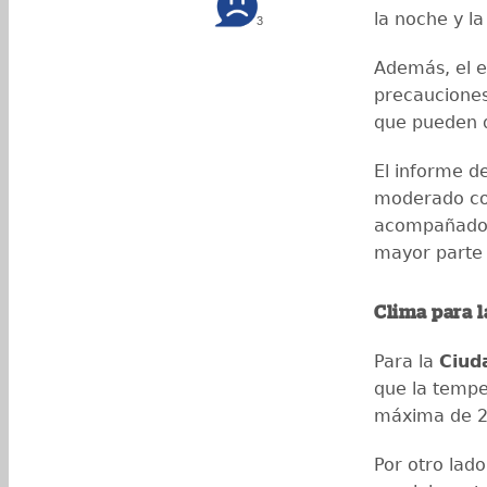
la noche y l
3
Además, el e
precauciones
que pueden da
El informe d
moderado con
acompañado 
mayor parte d
Clima para 
Para la
Ciud
que la tempe
máxima de 2
Por otro lad