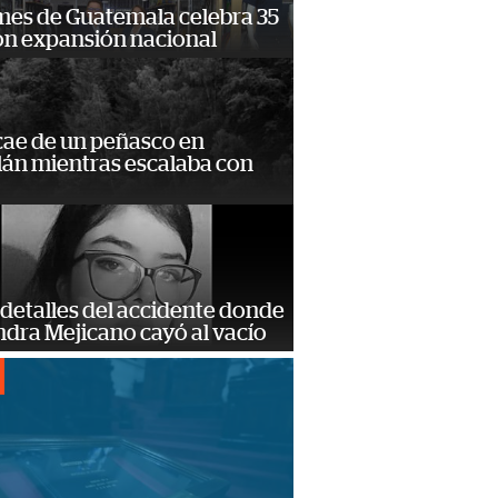
mes de Guatemala celebra 35
on expansión nacional
cae de un peñasco en
lán mientras escalaba con
detalles del accidente donde
dra Mejicano cayó al vacío