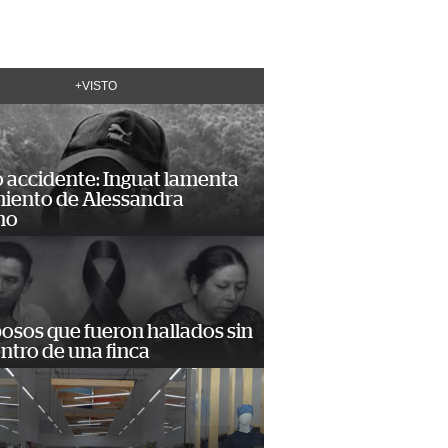
+VISTO
 accidente: Inguat lamenta
miento de Alessandra
no
osos que fueron hallados sin
ntro de una finca