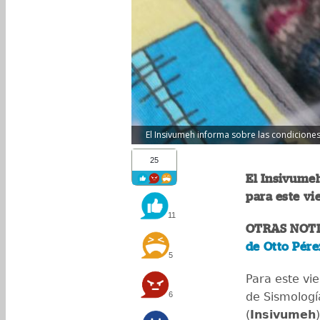
El Insivumeh informa sobre las condiciones
25
El Insivumeh
para este vi
11
OTRAS NOTI
de Otto Pére
5
Para este vie
6
de Sismologí
(
Insivumeh