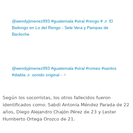
@wendyjimenez993
#guatemala
#viral
#rengo
#
♬ El
Bailongo en Lo del Rengo - Sele Vera y Pampas de
Bariloche
@wendyjimenez993
#guatemala
#viral
#romeo
#santos
#diabla
♬ sonido original - ‍♂
Según los socorristas, los otros fallecidos fueron
identificados como: Sabdi Antonia Méndez Parada de 22
años, Diego Alejandro Chajón Pérez de 23 y Lester
Humberto Ortega Orozco de 21.