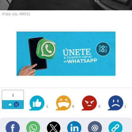
(Foto vía: RRSS)
2
1
0
0
1