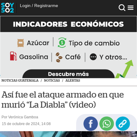
Login
/
Registrarme
NOTICIAS GUATEMALA
/
NOTICIAS
/
ALERTAS
Así fue el ataque armado en que
murió “La Diabla” (video)
Por Verónica Gamboa
15 de octubre de 2024, 14:08