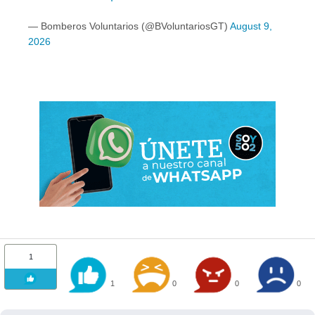
— Bomberos Voluntarios (@BVoluntariosGT)
August 9,
2026
1
1
0
0
0