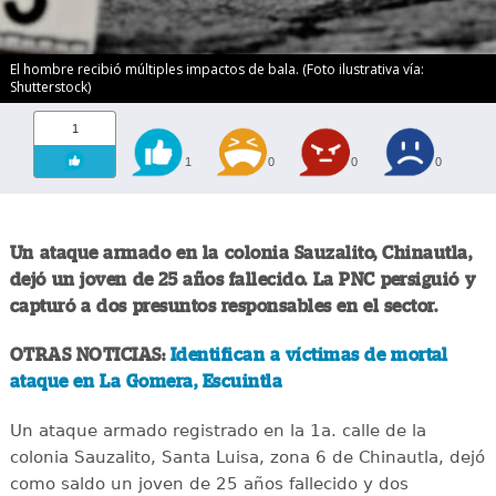
El hombre recibió múltiples impactos de bala. (Foto ilustrativa vía:
Shutterstock)
1
1
0
0
0
Un ataque armado en la colonia Sauzalito, Chinautla,
dejó un joven de 25 años fallecido. La PNC persiguió y
capturó a dos presuntos responsables en el sector.
OTRAS NOTICIAS:
Identifican a víctimas de mortal
ataque en La Gomera, Escuintla
Un ataque armado registrado en la 1a. calle de la
colonia Sauzalito, Santa Luisa, zona 6 de Chinautla, dejó
como saldo un joven de 25 años fallecido y dos