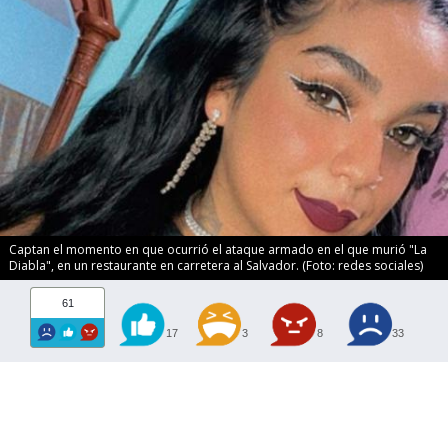
Captan el momento en que ocurrió el ataque armado en el que murió "La
Diabla", en un restaurante en carretera al Salvador. (Foto: redes sociales)
61
17
3
8
33