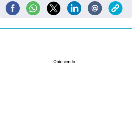
Obteniendo...