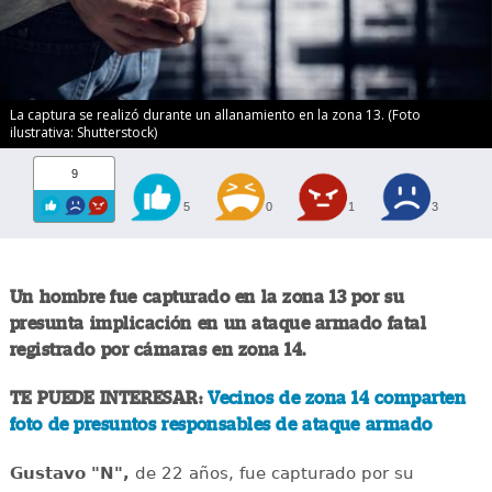
La captura se realizó durante un allanamiento en la zona 13. (Foto
ilustrativa: Shutterstock)
9
5
0
1
3
Un hombre fue capturado en la zona 13 por su
presunta implicación en un ataque armado fatal
registrado por cámaras en zona 14.
TE PUEDE INTERESAR:
Vecinos de zona 14 comparten
foto de presuntos responsables de ataque armado
Gustavo "N",
de 22 años, fue capturado por su