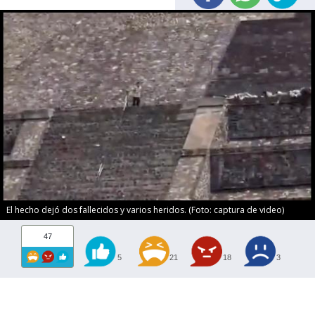
El hecho dejó dos fallecidos y varios heridos. (Foto: captura de video)
47
5
21
18
3