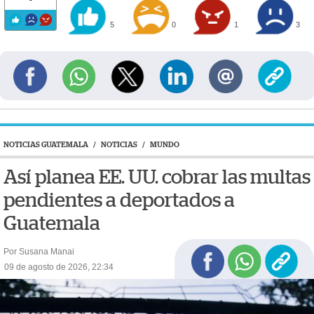
5
0
1
3
NOTICIAS GUATEMALA
/
NOTICIAS
/
MUNDO
Así planea EE. UU. cobrar las multas
pendientes a deportados a
Guatemala
Por Susana Manai
09 de agosto de 2026, 22:34