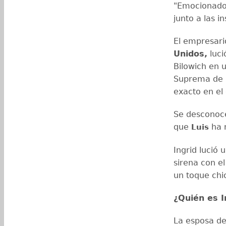
"Emocionado
junto a las 
El empresari
Unidos,
luci
Bilowich en u
Suprema de N
exacto en el
Se desconoce
que
ha 
Luis
Ingrid lució
sirena con el
un toque chi
¿Quién es I
La esposa de