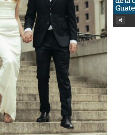
de la 
Guat