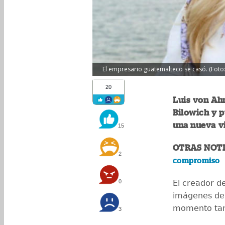
El empresario guatemalteco se casó. (Foto:
20
Luis von Ahn
Bilowich y p
una nueva vi
15
OTRAS NOTI
2
compromiso
0
El creador d
imágenes de 
momento tan
3