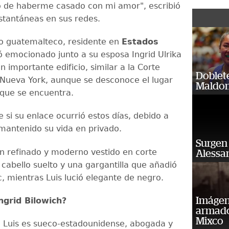
 de haberme casado con mi amor", escribió
instantáneas en sus redes.
o guatemalteco, residente en
Estados
ó emocionado junto a su esposa Ingrid Ulrika
n importante edificio, similar a la Corte
Doblet
ueva York, aunque se desconoce el lugar
Maldon
 que se encuentra.
 si su enlace ocurrió estos días, debido a
mantenido su vida en privado.
Surgen 
 un refinado y moderno vestido en corte
Alessan
 cabello suelto y una gargantilla que añadió
c, mientras Luis lució elegante de negro.
Imágene
ngrid Bilowich?
armado
Mixco
 Luis es sueco-estadounidense, abogada y