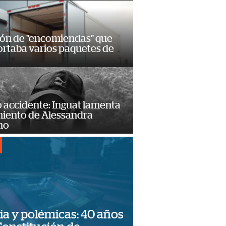
ión de "encomiendas" que
ortaba varios paquetes de
 accidente: Inguat lamenta
miento de Alessandra
no
ia y polémicas: 40 años