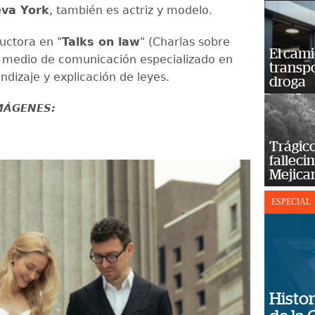
va York
, también es actriz y modelo.
uctora en "
Talks on law
" (Charlas sobre
El cam
 medio de comunicación especializado en
transp
endizaje y explicación de leyes.
droga
IMÁGENES:
Trágico
falleci
Mejica
ESPECIAL
Histor