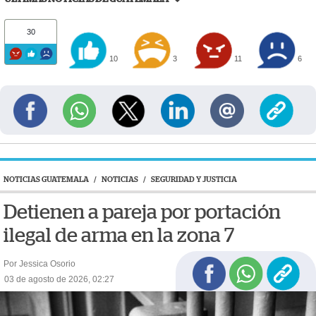
30
10
3
11
6
NOTICIAS GUATEMALA
/
NOTICIAS
/
SEGURIDAD Y JUSTICIA
Detienen a pareja por portación
ilegal de arma en la zona 7
Por Jessica Osorio
03 de agosto de 2026, 02:27