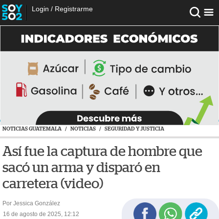
Login
/
Registrarme
NOTICIAS GUATEMALA
/
NOTICIAS
/
SEGURIDAD Y JUSTICIA
Así fue la captura de hombre que
sacó un arma y disparó en
carretera (video)
Por Jessica González
16 de agosto de 2025, 12:12