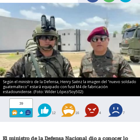
Según el ministro de la Defensa, Henry Saénz la imagen del "nuevo soldado
guatemalteco" estará equipado con fusil M4 de fabricación
estadounidense. (Foto: Wilder López/Soy502)
39
12
16
4
7
El ministro de la Defensa Nacional dio a conocer lo