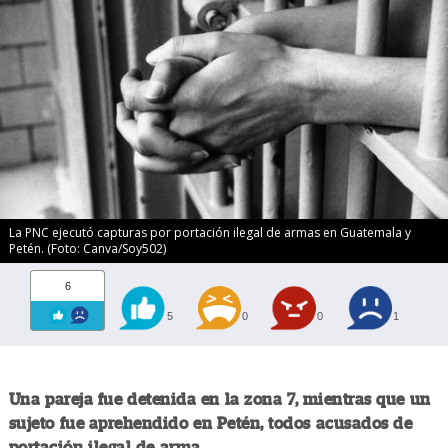
La PNC ejecutó capturas por portación ilegal de armas en Guatemala y
Petén. (Foto: Canva/Soy502)
6
5
0
0
1
Una pareja fue detenida en la zona 7, mientras que un
sujeto fue aprehendido en Petén, todos acusados de
portación ilegal de arma.