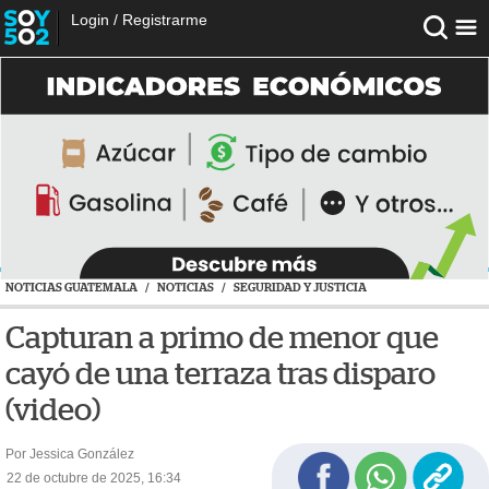
Login
/
Registrarme
NOTICIAS GUATEMALA
/
NOTICIAS
/
SEGURIDAD Y JUSTICIA
Capturan a primo de menor que
cayó de una terraza tras disparo
(video)
Por Jessica González
22 de octubre de 2025, 16:34