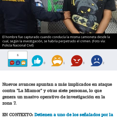
El hombre fue capturado cuando conducía la misma camioneta desde la
cual, según la investigación, se habría perpetrado el crimen. (Foto vía:
Policía Nacional Civil)
6
0
1
3
2
Nuevos avances apuntan a más implicados en ataque
contra "La Miamor" y otras siete personas, lo que
genera un masivo operativo de investigación en la
zona 7.
EN CONTEXTO:
Detienen a uno de los señalados por la