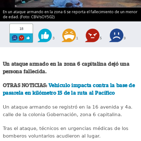
En un ataque armando en la zona 6 se reporta el fallecimiento de un menor
de edad. (Foto: CBV/sOY502)
18
3
1
5
9
Un ataque armado en la zona 6 capitalina dejó una
persona fallecida.
OTRAS NOTICIAS:
Vehículo impacta contra la base de
pasarela en kilómetro 15 de la ruta al Pacífico
Un ataque armando se registró en la 16 avenida y 4a.
calle de la colonia Gobernación, zona 6 capitalina.
Tras el ataque, técnicos en urgencias médicas de los
bomberos voluntarios acudieron al lugar.