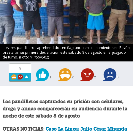
Los tres pandilleros aprehendidos en flagrancia en allanamientos en Pavón
prestarán su primera declaración este sábado 8 de agosto en el juzgado
de turno. (Foto: MP/Soy502)
5
1
2
2
0
Los pandilleros capturados en prisión con celulares,
droga y armas comparecerán en audiencia durante la
noche de este sábado 8 de agosto.
OTRAS NOTICIAS:
Caso La Línea: Julio César Miranda