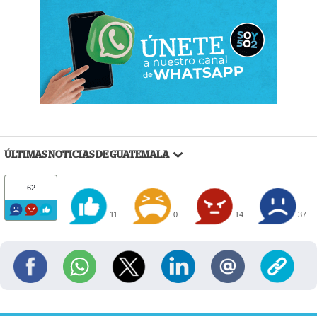
ÚLTIMAS NOTICIAS DE GUATEMALA
62
11
0
14
37