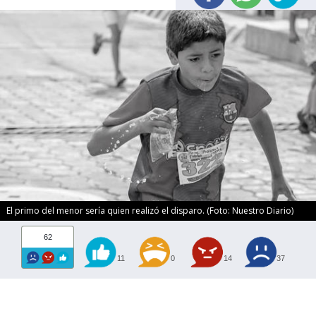
El primo del menor sería quien realizó el disparo. (Foto: Nuestro Diario)
62
11
0
14
37