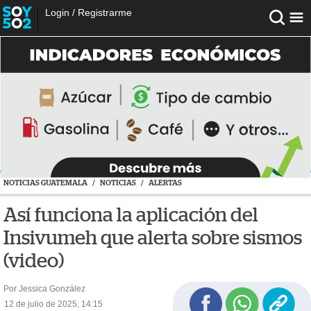
Login
/
Registrarme
NOTICIAS GUATEMALA
/
NOTICIAS
/
ALERTAS
Así funciona la aplicación del
Insivumeh que alerta sobre sismos
(video)
Por Jessica González
12 de julio de 2025, 14:15