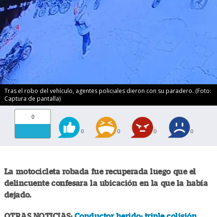
Tras el robo del vehículo, agentes policiales dieron con su paradero. (Foto:
Captura de pantalla)
0
0
0
0
0
La motocicleta robada fue recuperada luego que el
delincuente confesara la ubicación en la que la había
dejado.
OTRAS NOTICIAS:
Conductor herido: triple colisión