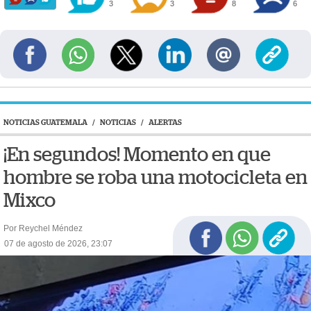
3
3
8
6
NOTICIAS GUATEMALA
/
NOTICIAS
/
ALERTAS
¡En segundos! Momento en que
hombre se roba una motocicleta en
Mixco
Por Reychel Méndez
07 de agosto de 2026, 23:07