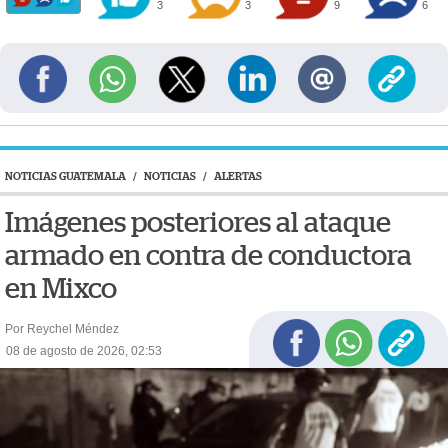
3
3
9
6
NOTICIAS GUATEMALA
/
NOTICIAS
/
ALERTAS
Imágenes posteriores al ataque
armado en contra de conductora
en Mixco
Por Reychel Méndez
08 de agosto de 2026, 02:53