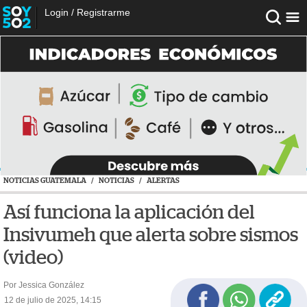
Login
/
Registrarme
NOTICIAS GUATEMALA
/
NOTICIAS
/
ALERTAS
Así funciona la aplicación del
Insivumeh que alerta sobre sismos
(video)
Por Jessica González
12 de julio de 2025, 14:15