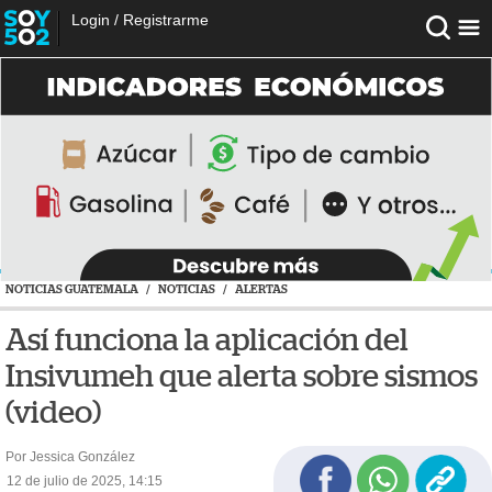
Login
/
Registrarme
NOTICIAS GUATEMALA
/
NOTICIAS
/
ALERTAS
Así funciona la aplicación del
Insivumeh que alerta sobre sismos
(video)
Por Jessica González
12 de julio de 2025, 14:15