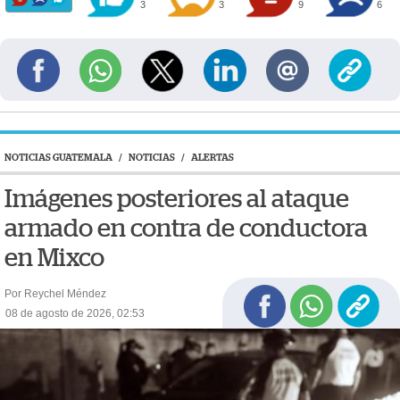
3
3
9
6
NOTICIAS GUATEMALA
/
NOTICIAS
/
ALERTAS
Imágenes posteriores al ataque
armado en contra de conductora
en Mixco
Por Reychel Méndez
08 de agosto de 2026, 02:53