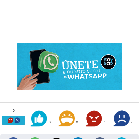
8
0
0
4
4