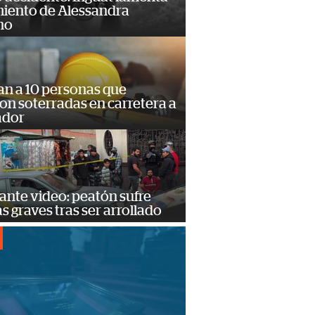
miento de Alessandra
no
an a 10 personas que
n soterradas en carretera a
ador
ante video: peatón sufre
s graves tras ser arrollado