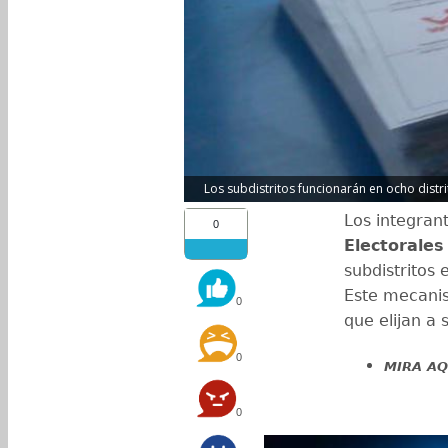
Los subdistritos funcionarán en ocho distri
Los integran
0
Electorales
subdistritos 
Este mecanis
0
que elijan a 
0
MIRA AQ
0