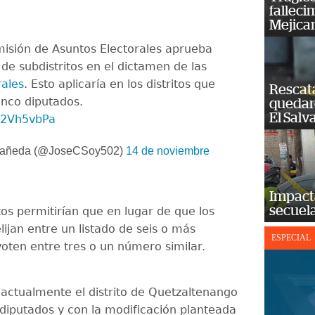
falleci
Mejica
isión de Asuntos Electorales aprueba
n de subdistritos en el dictamen de las
ales
. Esto aplicaría en los distritos que
Rescat
inco diputados.
quedaro
El Salv
S32Vh5vbPa
stañeda (@JoseCSoy502)
14 de noviembre
Impact
secuela
tos permitirían que en lugar de que los
ijan entre un listado de seis o más
ESPECIAL
voten entre tres o un número similar.
 actualmente el distrito de Quetzaltenango
 diputados y con la modificación planteada