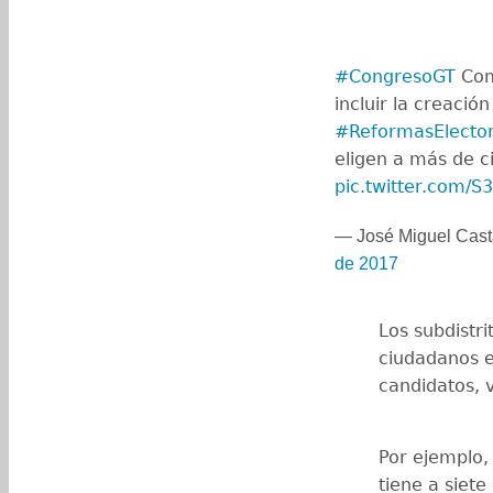
#CongresoGT
Com
incluir la creació
#ReformasElector
eligen a más de c
pic.twitter.com/
— José Miguel Ca
de 2017
Los subdistri
ciudadanos el
candidatos, 
Por ejemplo,
tiene a siete