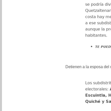
se podría di
Quetzaltenan
costa hay me
a ese subdist
aunque la pr
habitantes.
TE PUED
Detienen a la esposa del
Los subdistri
electorales:
A
Escuintla,
Quiché y S