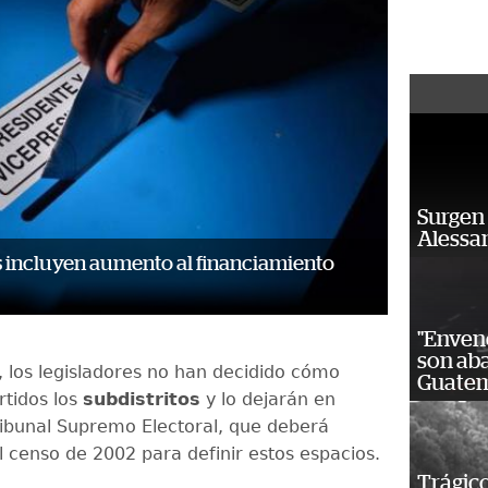
Surgen 
Alessan
s incluyen aumento al financiamiento
"Enven
son ab
 los legisladores no han decidido cómo
Guatem
rtidos los
subdistritos
y lo dejarán en
ibunal Supremo Electoral, que deberá
l censo de 2002 para definir estos espacios.
Trágico