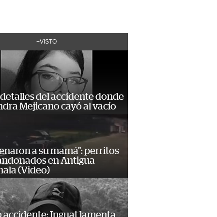
+VISTO
detalles del accidente donde
dra Mejicano cayó al vacío
enaron a su mamá": perritos
andonados en Antigua
ala (Video)
 accidente: Inguat lamenta