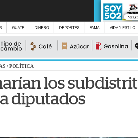
VERS
S
GUATE
DINERO
DEPORTES
FAMA
VIDA Y ESTILO
AS
/
POLÍTICA
arían los subdistrit
 a diputados