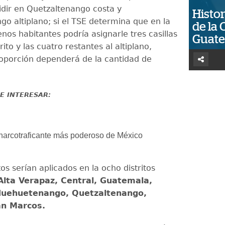
vidir en Quetzaltenango costa y
Histor
go altiplano; si el TSE determina que en la
de la 
nos habitantes podría asignarle tres casillas
Guat
rito y las cuatro restantes al altiplano,
oporción dependerá de la cantidad de
E INTERESAR:
 narcotraficante más poderoso de México
tos serían aplicados en la ocho distritos
lta Verapaz, Central, Guatemala,
 Huehuetenango, Quetzaltenango,
an Marcos.