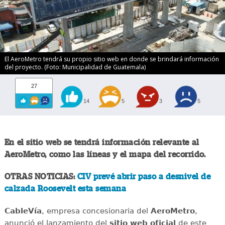
El AeroMetro tendrá su propio sitio web en donde se brindará información
del proyecto. (Foto: Municipalidad de Guatemala)
27
14
5
3
5
En el sitio web se tendrá información relevante al
AeroMetro, como las líneas y el mapa del recorrido.
OTRAS NOTICIAS:
CIV prevé abrir paso a desnivel de
calzada Roosevelt esta semana
CableVía
, empresa concesionaria del
AeroMetro
,
anunció el lanzamiento del
sitio web oficial
de este