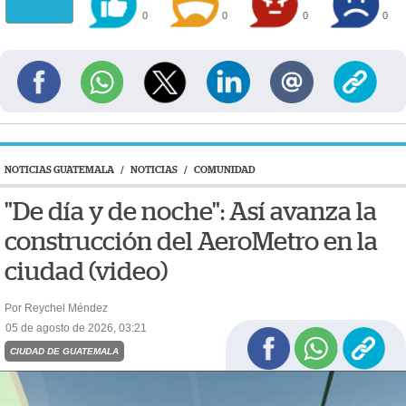
0
0
0
0
NOTICIAS GUATEMALA
/
NOTICIAS
/
COMUNIDAD
"De día y de noche": Así avanza la
construcción del AeroMetro en la
ciudad (video)
Por Reychel Méndez
05 de agosto de 2026, 03:21
CIUDAD DE GUATEMALA