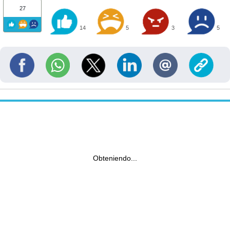
27
14
5
3
5
Obteniendo...