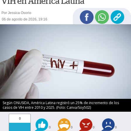
VIH en América Latina
Por Jessica Osorio
06 de agosto de 2026, 19:16
Según ONUSIDA, América Latina registró un 25% de incremento de los
casos de VIH entre 2010 y 2025. (Foto: Canva/Soy502)
0
0
0
0
0