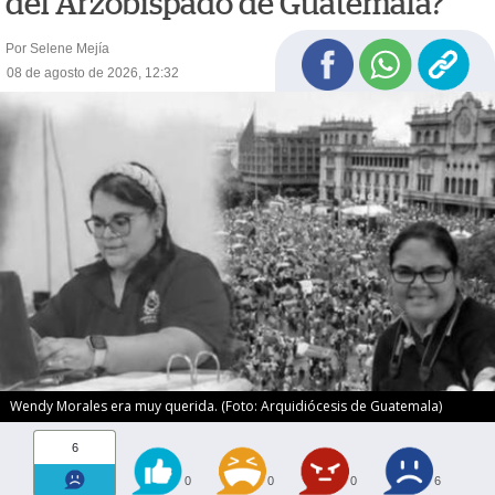
del Arzobispado de Guatemala?
Por Selene Mejía
08 de agosto de 2026, 12:32
Wendy Morales era muy querida. (Foto: Arquidiócesis de Guatemala)
6
0
0
0
6