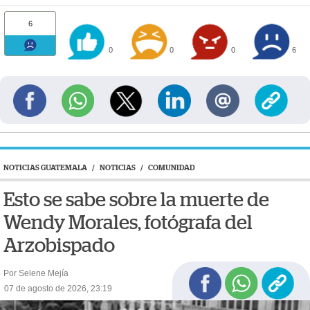
6
0
0
0
6
NOTICIAS GUATEMALA
/
NOTICIAS
/
COMUNIDAD
Esto se sabe sobre la muerte de
Wendy Morales, fotógrafa del
Arzobispado
Por Selene Mejía
07 de agosto de 2026, 23:19