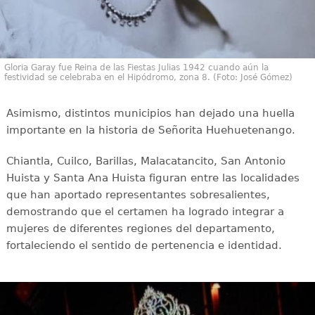
Gloria Garay fue Reina de las Fiestas Julias 1942 cuando aún la
festividad se celebraba en el Hipódromo, zona 8. (Foto: José Gómez)
Asimismo, distintos municipios han dejado una huella
importante en la historia de Señorita Huehuetenango.
Chiantla, Cuilco, Barillas, Malacatancito, San Antonio
Huista y Santa Ana Huista figuran entre las localidades
que han aportado representantes sobresalientes,
demostrando que el certamen ha logrado integrar a
mujeres de diferentes regiones del departamento,
fortaleciendo el sentido de pertenencia e identidad.