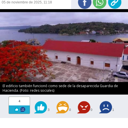
05 de noviembre de 2025, 11:18
El edificio también funcionó como sede de la desaparecida Guardia de
Hacienda. (Foto: redes sociales)
4
3
0
0
1