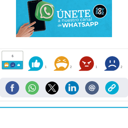
6
1
2
1
2