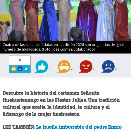
Cuatro de las siete candidatas en la edición 2026 son originarias de igual
número de municipios. (Foto: José Gómez/Colaborador)
6
1
2
1
2
Descubre la historia del certamen Señorita
Huehuetenango en las Fiestas Julias. Una tradición
cultural que exalta la identidad, la cultura y el
liderazgo de la mujer huehueteca.
LEE TAMBIÉN:
La huella imborrable del padre Ennio