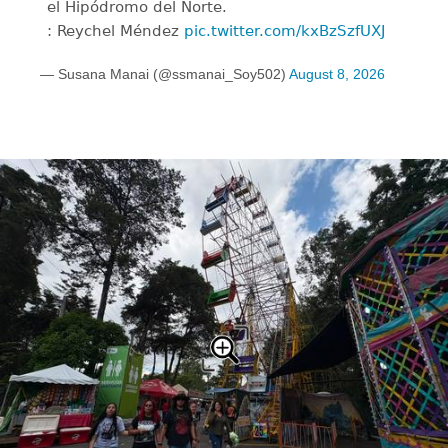
el Hipódromo del Norte.
: Reychel Méndez
pic.twitter.com/kxBzSzfUXJ
— Susana Manai (@ssmanai_Soy502)
August 8, 2026