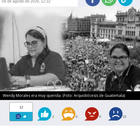
08 de agosto de 2026, 12:32
Wendy Morales era muy querida. (Foto: Arquidiócesis de Guatemala)
12
2
0
0
10