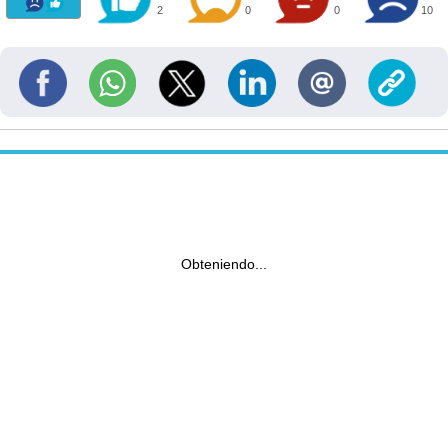
2
0
0
10
Obteniendo...