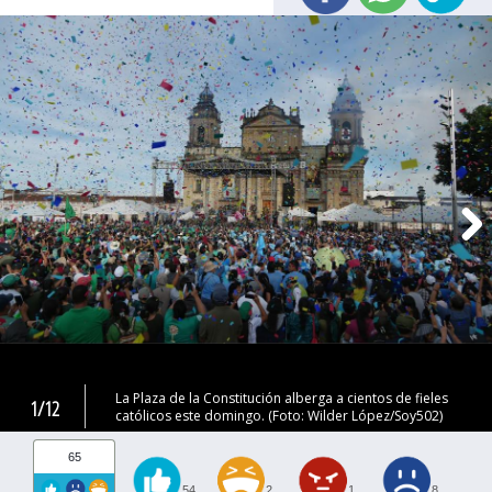
La Plaza de la Constitución alberga a cientos de fieles
1/12
católicos este domingo. (Foto: Wilder López/Soy502)
65
54
2
1
8