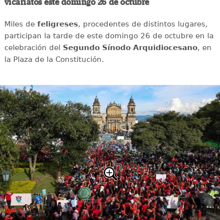
vicariatos este domingo 26 de octubre
Miles de
feligreses
, procedentes de distintos lugares,
participan la tarde de este domingo 26 de octubre en la
celebración del
Segundo Sínodo Arquidiocesano
, en
la Plaza de la Constitución.