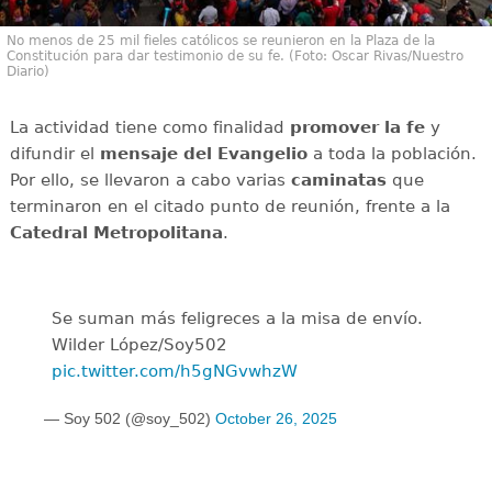
No menos de 25 mil fieles católicos se reunieron en la Plaza de la
Constitución para dar testimonio de su fe. (Foto: Oscar Rivas/Nuestro
Diario)
La actividad tiene como finalidad
promover la fe
y
difundir el
mensaje del Evangelio
a toda la población.
Por ello, se llevaron a cabo varias
caminatas
que
terminaron en el citado punto de reunión, frente a la
Catedral Metropolitana
.
Se suman más feligreces a la misa de envío.
Wilder López/Soy502
pic.twitter.com/h5gNGvwhzW
— Soy 502 (@soy_502)
October 26, 2025