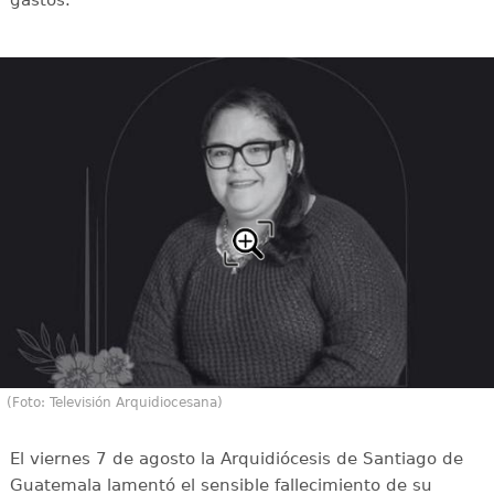
gastos.
(Foto: Televisión Arquidiocesana)
El viernes 7 de agosto la Arquidiócesis de Santiago de
Guatemala lamentó el sensible fallecimiento de su