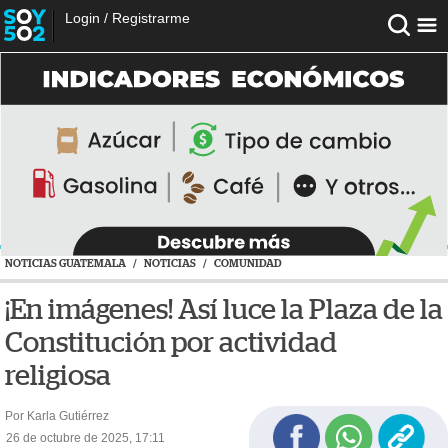
Login
/
Registrarme
NOTICIAS GUATEMALA
/
NOTICIAS
/
COMUNIDAD
¡En imágenes! Así luce la Plaza de la
Constitución por actividad
religiosa
Por Karla Gutiérrez
26 de octubre de 2025, 17:11