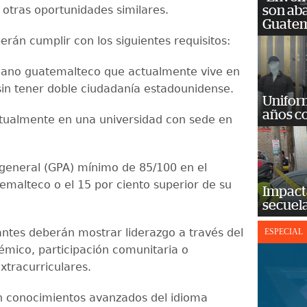
 otras oportunidades similares.
son ab
Guatem
rán cumplir con los siguientes requisitos:
dano guatemalteco que actualmente vive en
in tener doble ciudadanía estadounidense.
Unifor
años c
ctualmente en una universidad con sede en
general (GPA) mínimo de 85/100 en el
emalteco o el 15 por ciento superior de su
Impact
secuela
tantes deberán mostrar liderazgo a través del
ESPECIAL
émico, participación comunitaria o
extracurriculares.
n conocimientos avanzados del idioma