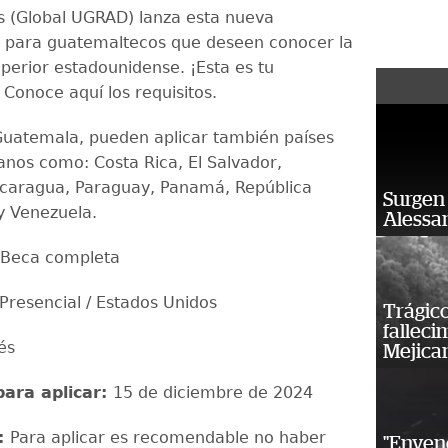
os (Global UGRAD) lanza esta nueva
 para guatemaltecos que deseen conocer la
perior estadounidense. ¡Esta es tu
 Conoce aquí los requisitos.
uatemala, pueden aplicar también países
anos como: Costa Rica, El Salvador,
caragua, Paraguay, Panamá, República
Surgen 
y Venezuela.
Alessan
Beca completa
Presencial / Estados Unidos
Trágico
falleci
lés
Mejica
para aplicar:
15 de diciembre de 2024
:
Para aplicar es recomendable no haber
"Enven