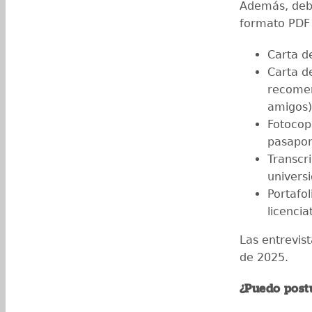
Además, debe
formato PDF
Carta d
Carta d
recomen
amigos)
Fotocop
pasapor
Transcri
univers
Portafol
licencia
Las entrevis
de 2025.
¿Puedo postu