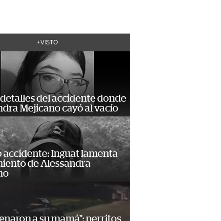
+VISTO
detalles del accidente donde
dra Mejicano cayó al vacío
 accidente: Inguat lamenta
miento de Alessandra
no
enaron a su mamá": perritos