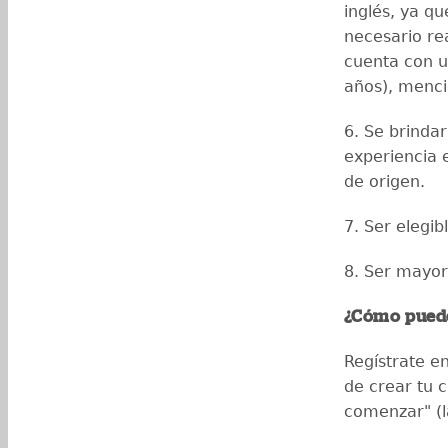
inglés, ya q
necesario re
cuenta con u
años), menci
6. Se brinda
experiencia 
de origen.
7. Ser elegib
8. Ser mayor
¿Cómo puedo
Regístrate en
de crear tu c
comenzar" (la