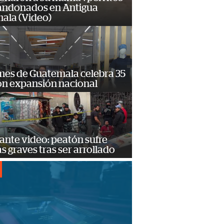
andonados en Antigua
ala (Video)
mes de Guatemala celebra 35
on expansión nacional
ante video: peatón sufre
s graves tras ser arrollado