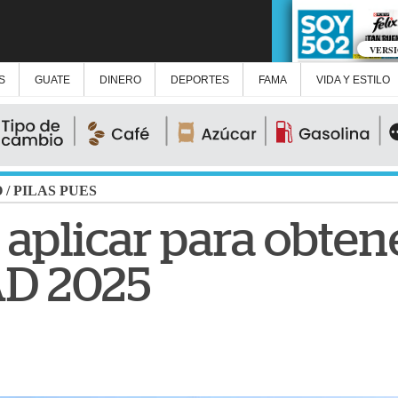
VERS
S
GUATE
DINERO
DEPORTES
FAMA
VIDA Y ESTILO
O
/
PILAS PUES
 aplicar para obten
D 2025