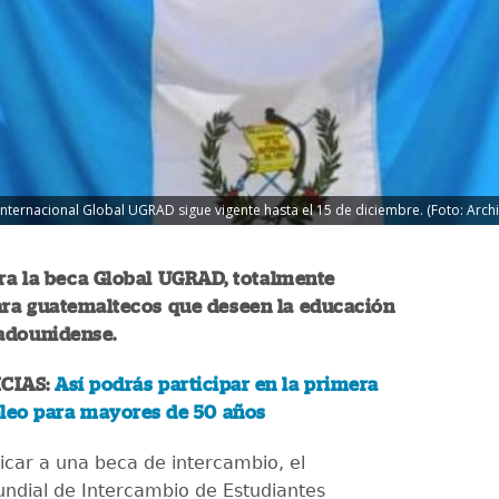
 Internacional Global UGRAD sigue vigente hasta el 15 de diciembre. (Foto: Arc
ra la beca Global UGRAD, totalmente
ara guatemaltecos que deseen la educación
tadounidense.
CIAS:
Así podrás participar en la primera
pleo para mayores de 50 años
licar a una beca de intercambio, el
dial de Intercambio de Estudiantes