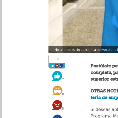
¡No te quedes sin aplicar! La convocatoria
16
Postúlate pa
completa, p
superior es
7
OTRAS NOTI
0
feria de em
5
Si deseas ap
Programa Mun