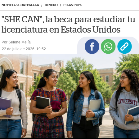
NOTICIAS GUATEMALA
/
DINERO
/
PILAS PUES
"SHE CAN", la beca para estudiar tu
licenciatura en Estados Unidos
Por Selene Mejía
22 de julio de 2026, 19:52