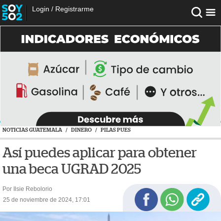
Login
/
Registrarme
NOTICIAS GUATEMALA
/
DINERO
/
PILAS PUES
Así puedes aplicar para obtener
una beca UGRAD 2025
Por Ilsie Rebolorio
25 de noviembre de 2024, 17:01