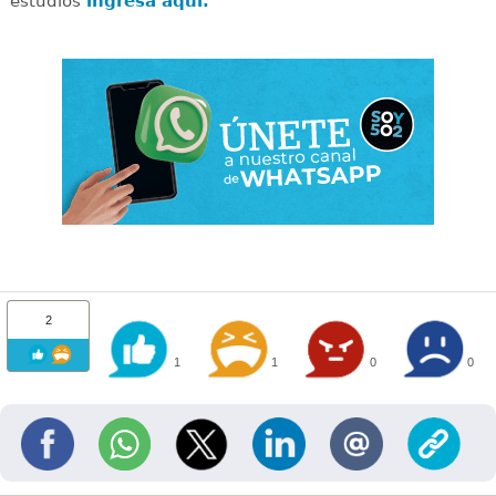
estudios
ingresa aquí.
2
1
1
0
0