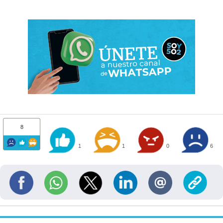
8
1
1
0
6