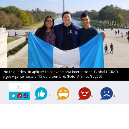
¡No te quedes sin aplicar! La convocatoria Internacional Global UGRAD
sigue vigente hasta el 15 de diciembre. (Foto: Archivo/Soy502)
16
7
0
5
4