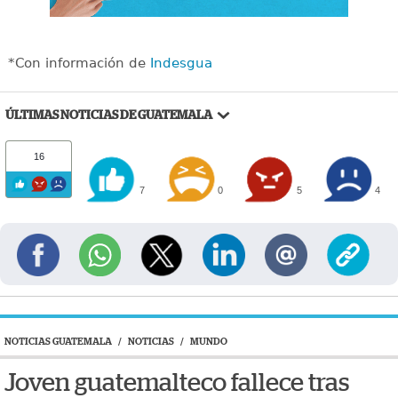
*Con información de
Indesgua
ÚLTIMAS NOTICIAS DE GUATEMALA
16
7
0
5
4
NOTICIAS GUATEMALA
/
NOTICIAS
/
MUNDO
Joven guatemalteco fallece tras