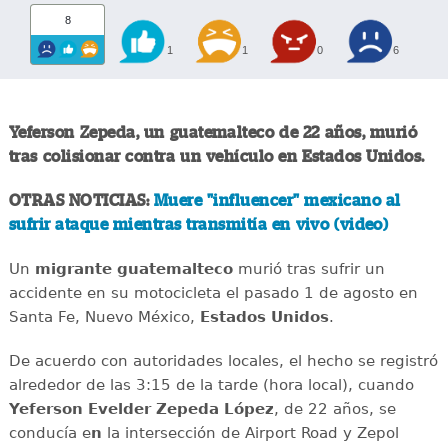
8
1
1
0
6
Yeferson Zepeda, un guatemalteco de 22 años, murió
tras colisionar contra un vehículo en Estados Unidos.
OTRAS NOTICIAS:
Muere "influencer" mexicano al
sufrir ataque mientras transmitía en vivo (video)
Un
migrante
guatemalteco
murió tras sufrir un
accidente en su motocicleta el pasado 1 de agosto en
Santa Fe, Nuevo México,
Estados
Unidos
.
De acuerdo con autoridades locales, el hecho se registró
alrededor de las 3:15 de la tarde (hora local), cuando
Yeferson Evelder Zepeda López
, de 22 años, se
conducía e
n
la intersección de Airport Road y Zepol