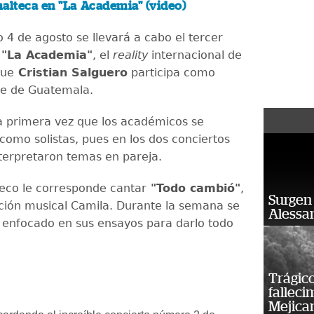
alteca en "La Academia" (video)
 4 de agosto se llevará a cabo el tercer
"La Academia"
, el
reality
internacional de
que
Cristian Salguero
participa como
te de Guatemala.
la primera vez que los académicos se
como solistas, pues en los dos conciertos
nterpretaron temas en pareja.
eco le corresponde cantar
"Todo cambió"
,
Surgen 
ción musical Camila. Durante la semana se
Alessan
enfocado en sus ensayos para darlo todo
Trágico
falleci
Mejica