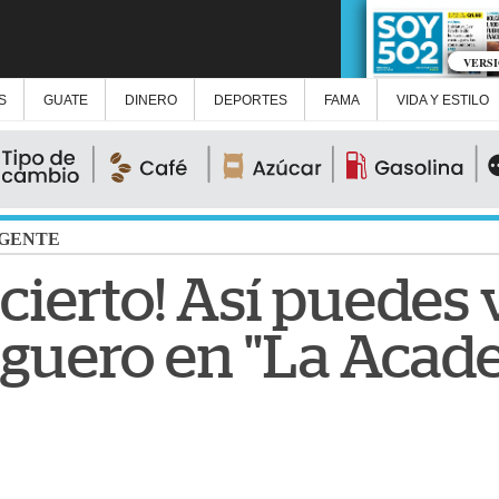
VERS
S
GUATE
DINERO
DEPORTES
FAMA
VIDA Y ESTILO
GENTE
cierto! Así puedes 
alguero en "La Acad