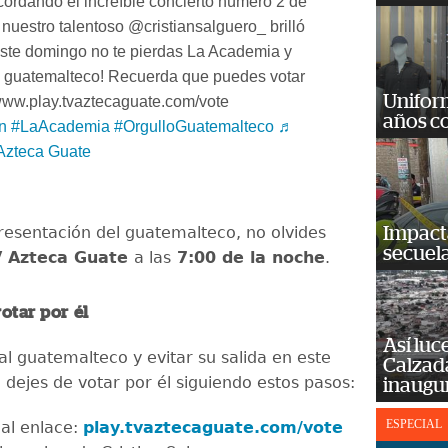
ordando el increíble concierto número 2 de
uestro talentoso @cristiansalguero_ brilló
Este domingo no te pierdas La Academia y
guatemalteco! Recuerda que puedes votar ️
Unifor
www.play.tvaztecaguate.com/vote
años c
n
#LaAcademia
#OrgulloGuatemalteco
♬
 Azteca Guate
presentación del guatemalteco, no olvides
Impact
secuela
 Azteca Guate
a las
7:00 de la noche
.
otar por él
Así luc
al guatemalteco y evitar su salida en este
Calzada
 dejes de votar por él siguiendo estos pasos:
inaugu
ESPECIAL
 al enlace:
play.tvaztecaguate.com/vote