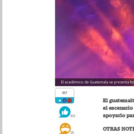
El académico de Guatemala se presenta hoy
367
El guatemalt
el escenari
apoyarlo par
311
OTRAS NOTI
15