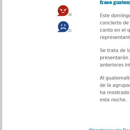
frase guatem
20
Este domingo
concierto de
canto en el 
21
representan
Se trata de 
presentarán 
anteriores i
Al guatemalt
de la agrupa
ha mostrado 
esta noche.