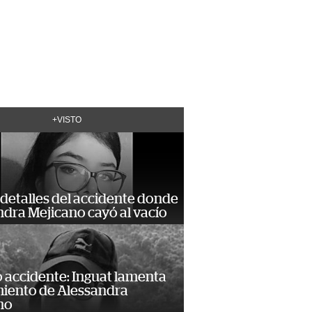
+VISTO
detalles del accidente donde
dra Mejicano cayó al vacío
 accidente: Inguat lamenta
miento de Alessandra
no