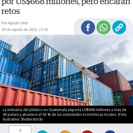
por US$668 millones, pero encaran
retos
Por Agustín Ortiz
06 de agosto de 2026, 23:30
La industria del plástico en Guatemala exporta US$668 millones a más de
40 países y abastece el 92 % de las actividades económicas locales. (Foto
ilustrativa: Shutterstock)
3