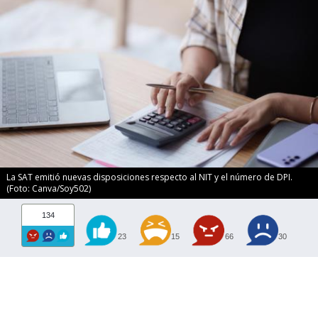
La SAT emitió nuevas disposiciones respecto al NIT y el número de DPI.
(Foto: Canva/Soy502)
134
23
15
66
30