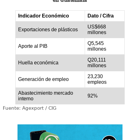
en Guatemala
Indicador Económico
Dato / Cifra
US$668
Exportaciones de plásticos
millones
Q5,545
Aporte al PIB
millones
Q20,111
Huella económica
millones
23,230
Generación de empleo
empleos
Abastecimiento mercado
92%
interno
Fuente: Agexport / CIG