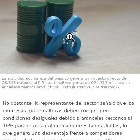
La actividad económica del plástico genera un impacto directo de
Q5,545 millones al PIB guatemalteco y más de Q20,111 millones en
encadenamientos productivos. (Foto ilustrativa: Shutterstock)
No obstante, la representante del sector señaló que las
empresas guatemaltecas deben competir en
condiciones desiguales debido a aranceles cercanos al
10% para ingresar al mercado de Estados Unidos, lo
que genera una desventaja frente a competidores