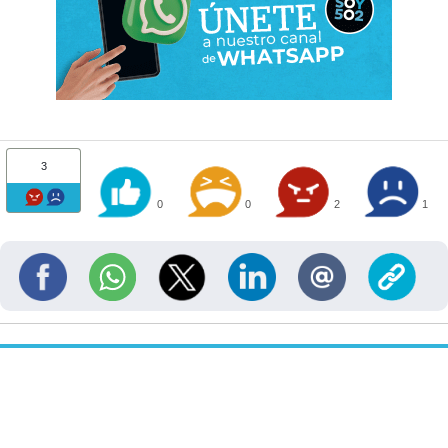
3
0
0
2
1