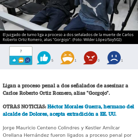
El juzgado de turno liga a proceso a dos señalados de la muerte de Carlos
Roberto Ortiz Romero, alias "Gorgojo". (Foto: Wilder López/Soy502)
7
5
1
0
1
Ligan a proceso penal a dos señalados de asesinar a
Carlos Roberto Ortiz Romero, alias "Gorgojo".
OTRAS NOTICIAS:
Héctor Morales Guerra, hermano del
alcalde de Dolores, acepta extradición a EE. UU.
Jorge Mauricio Centeno Colindres y Kestler Amílcar
Orellana Hernández fueron ligados a proceso penal por