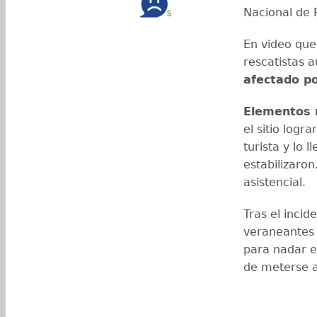
Nacional de 
5
En video que
rescatistas a
afectado po
Elementos 
el sitio logr
turista y lo 
estabilizaron
asistencial.
Tras el incid
veraneantes
para nadar e
de meterse a