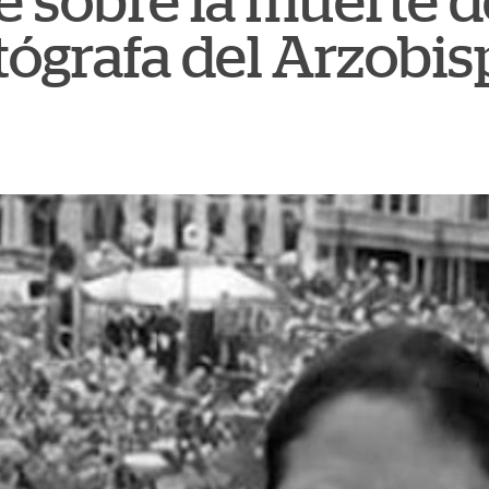
be sobre la muerte
otógrafa del Arzobi