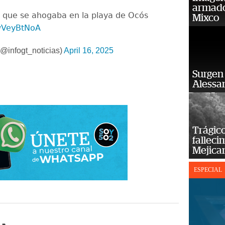
armado
a que se ahogaba en la playa de Ocós
Mixco
kwVeyBtNoA
@infogt_noticias)
April 16, 2025
Surgen 
Alessan
Trágico
falleci
Mejica
ESPECIAL