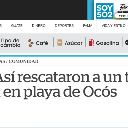
VERS
S
GUATE
DINERO
DEPORTES
FAMA
VIDA Y ESTILO
AS
/
COMUNIDAD
Así rescataron a un 
 en playa de Ocós