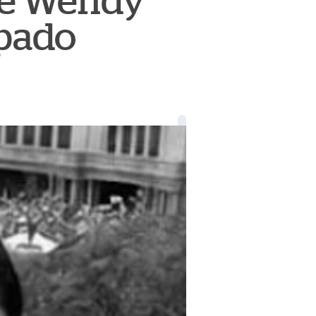
 de Wendy
spado