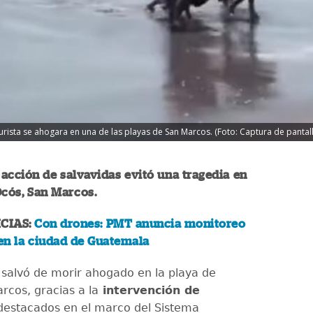
urista se ahogara en una de las playas de San Marcos. (Foto: Captura de pantall
acción de salvavidas evitó una tragedia en
Ocós, San Marcos.
CIAS:
Con drones: PMT anuncia monitoreo
 en la ciudad de Guatemala
e salvó de morir ahogado en la playa de
rcos, gracias a la
intervención de
estacados en el marco del Sistema