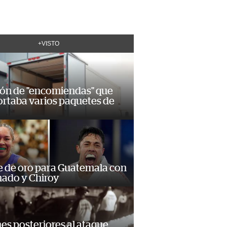
+VISTO
ión de "encomiendas" que
ortaba varios paquetes de
e de oro para Guatemala con
ado y Chiroy
s posteriores al ataque