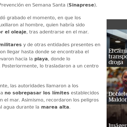
Prevención en Semana Santa (
Sinaprese
).
dó grabado el momento, en que los
uxiliaron al hombre, quien habría sido
r el oleaje
, tras adentrarse en el mar.
militares
y de otras entidades presentes en
El cam
aron llegar hasta donde se encontraba el
transp
llevaron hacia la
playa
, donde lo
droga
. Posteriormente, lo trasladaron a un centro
ente, las autoridades llamaron a los
 a
no sobrepasar los límites
establecidos
Doblet
Maldon
n el mar. Asimismo, recordaron los peligros
l agua durante la
marea alta
.
Imágene