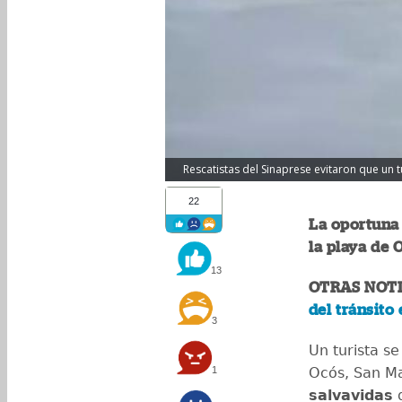
Rescatistas del Sinaprese evitaron que un t
22
La oportuna 
la playa de 
13
OTRAS NOTI
del tránsito
3
Un turista s
1
Ocós, San Ma
salvavidas
d