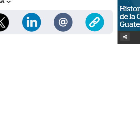
LA
Histor
de la 
Guat