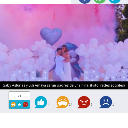
Gaby Asturias y Luli Amaya serán padres de una niña. (Foto: redes sociales)
21
4
14
2
1