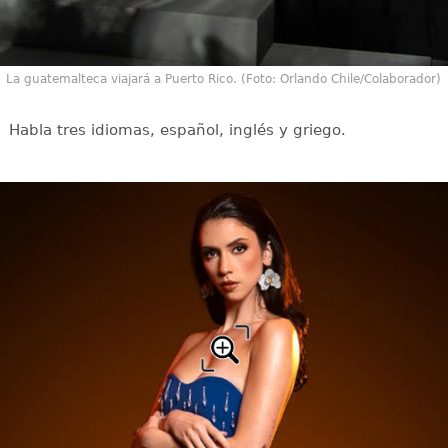
La guatemalteca viajará a Puerto Rico. (Foto: Orlando Chile/Colaborador)
Habla tres idiomas, español, inglés y griego.