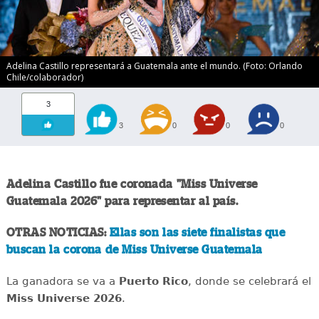
Adelina Castillo representará a Guatemala ante el mundo. (Foto: Orlando
Chile/colaborador)
3
3
0
0
0
Adelina Castillo fue coronada "Miss Universe
Guatemala 2026" para representar al país.
OTRAS NOTICIAS:
Ellas son las siete finalistas que
buscan la corona de Miss Universe Guatemala
La ganadora se va a
Puerto Rico
, donde se celebrará el
Miss Universe 2026
.