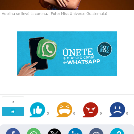
Adelina se llevó la corona. (Foto: Miss Universe Guatemala)
3
3
0
0
0