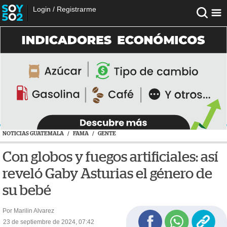
Login
/
Registrarme
NOTICIAS GUATEMALA
/
FAMA
/
GENTE
Con globos y fuegos artificiales: así
reveló Gaby Asturias el género de
su bebé
Por Marilin Alvarez
23 de septiembre de 2024, 07:42