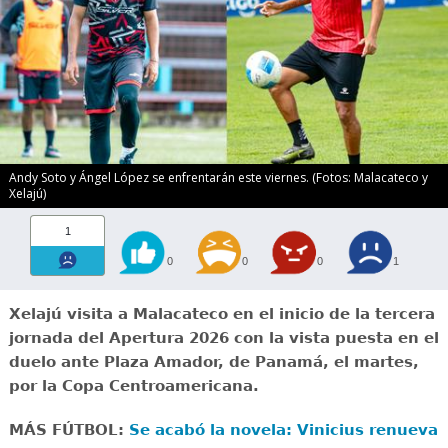
Andy Soto y Ángel López se enfrentarán este viernes. (Fotos: Malacateco y
Xelajú)
1
0
0
0
1
Xelajú visita a Malacateco en el inicio de la tercera
jornada del Apertura 2026 con la vista puesta en el
duelo ante Plaza Amador, de Panamá, el martes,
por la Copa Centroamericana.
MÁS FÚTBOL:
Se acabó la novela: Vinicius renueva