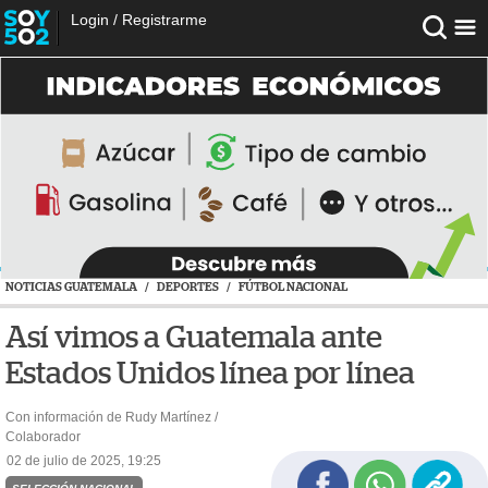
Login
/
Registrarme
NOTICIAS GUATEMALA
/
DEPORTES
/
FÚTBOL NACIONAL
Así vimos a Guatemala ante
Estados Unidos línea por línea
Con información de Rudy Martínez /
Colaborador
02 de julio de 2025, 19:25