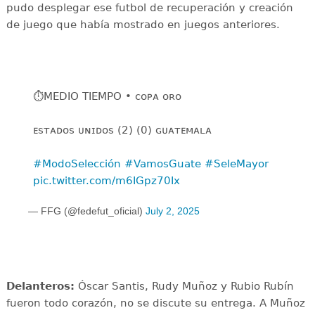
pudo desplegar ese futbol de recuperación y creación
de juego que había mostrado en juegos anteriores.
⏱️MEDIO TIEMPO • ᴄᴏᴘᴀ ᴏʀᴏ
ᴇꜱᴛᴀᴅᴏꜱ ᴜɴɪᴅᴏꜱ (2) (0) ɢᴜᴀᴛᴇᴍᴀʟᴀ
#ModoSelección
#VamosGuate
#SeleMayor
pic.twitter.com/m6IGpz70Ix
— FFG (@fedefut_oficial)
July 2, 2025
Delanteros:
Óscar Santis, Rudy Muñoz y Rubio Rubín
fueron todo corazón, no se discute su entrega. A Muñoz