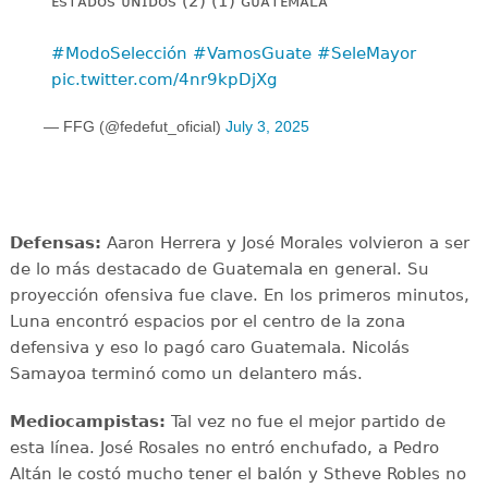
ᴇꜱᴛᴀᴅᴏꜱ ᴜɴɪᴅᴏꜱ (2) (1) ɢᴜᴀᴛᴇᴍᴀʟᴀ
#ModoSelección
#VamosGuate
#SeleMayor
pic.twitter.com/4nr9kpDjXg
— FFG (@fedefut_oficial)
July 3, 2025
Defensas:
Aaron Herrera y José Morales volvieron a ser
de lo más destacado de Guatemala en general. Su
proyección ofensiva fue clave. En los primeros minutos,
Luna encontró espacios por el centro de la zona
defensiva y eso lo pagó caro Guatemala. Nicolás
Samayoa terminó como un delantero más.
Mediocampistas:
Tal vez no fue el mejor partido de
esta línea. José Rosales no entró enchufado, a Pedro
Altán le costó mucho tener el balón y Stheve Robles no