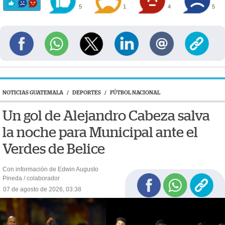
5
1
4
5
NOTICIAS GUATEMALA
/
DEPORTES
/
FÚTBOL NACIONAL
Un gol de Alejandro Cabeza salva
la noche para Municipal ante el
Verdes de Belice
Con información de Edwin Augusto
Pineda / colaborador
07 de agosto de 2026, 03:38