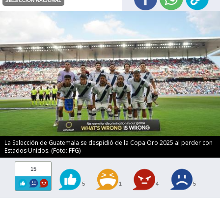
SELECCIÓN NACIONAL
La Selección de Guatemala se despidió de la Copa Oro 2025 al perder con
Estados Unidos. (Foto: FFG)
15
5
1
4
5