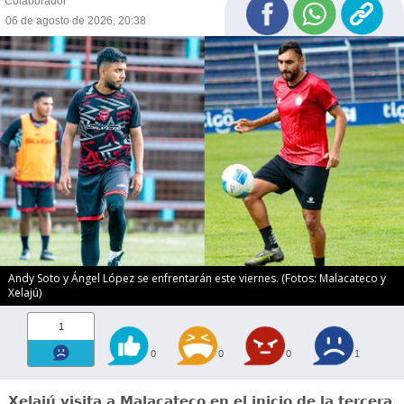
Colaborador
06 de agosto de 2026, 20:38
Andy Soto y Ángel López se enfrentarán este viernes. (Fotos: Malacateco y
Xelajú)
1
0
0
0
1
Xelajú visita a Malacateco en el inicio de la tercera