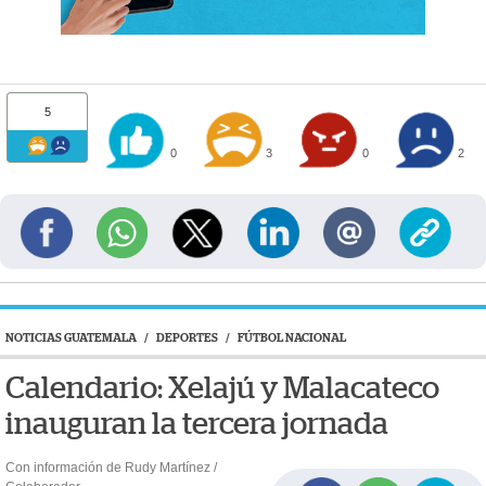
5
0
3
0
2
NOTICIAS GUATEMALA
/
DEPORTES
/
FÚTBOL NACIONAL
Calendario: Xelajú y Malacateco
inauguran la tercera jornada
Con información de Rudy Martínez /