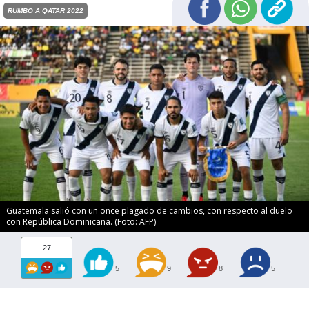
RUMBO A QATAR 2022
Guatemala salió con un once plagado de cambios, con respecto al duelo
con República Dominicana. (Foto: AFP)
27
5
9
8
5