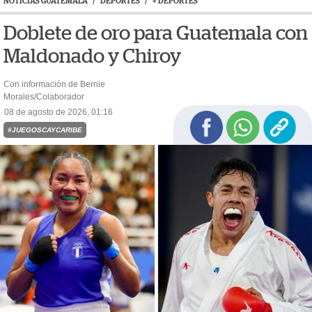
NOTICIAS GUATEMALA
/
DEPORTES
/
+ DEPORTES
Doblete de oro para Guatemala con
Maldonado y Chiroy
Con información de Bernie
Morales/Colaborador
08 de agosto de 2026, 01:16
#JUEGOSCAYCARIBE