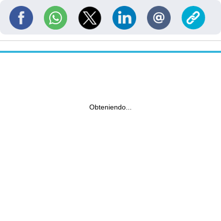
Obteniendo...