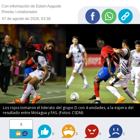
Con información de Edwin Augusto
Pineda / colaborador
07 de agosto de 2026, 03:38
Los rojos tomaron el liderato del grupo D con 4 unidades, a la espera del
resultado entre Motagua y FAS. (Fotos: CSDM)
5
0
3
0
2