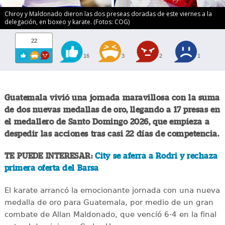
Chiroy y Maldonado dieron las dos preseas doradas de este viernes a la
delegación, en boxeo y karate. (Fotos: COG)
22
16
3
2
1
Guatemala vivió una jornada maravillosa con la suma
de dos nuevas medallas de oro, llegando a 17 presas en
el medallero de Santo Domingo 2026, que empieza a
despedir las acciones tras casi 22 días de competencia.
TE PUEDE INTERESAR:
City se aferra a Rodri y rechaza
primera oferta del Barsa
El karate arrancó la emocionante jornada con una nueva
medalla de oro para Guatemala, por medio de un gran
combate de Allan Maldonado, que venció 6-4 en la final