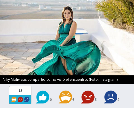
Niky Moliviatis compartió cómo vivió el encuentro. (Foto: Instagram)
13
0
6
5
2