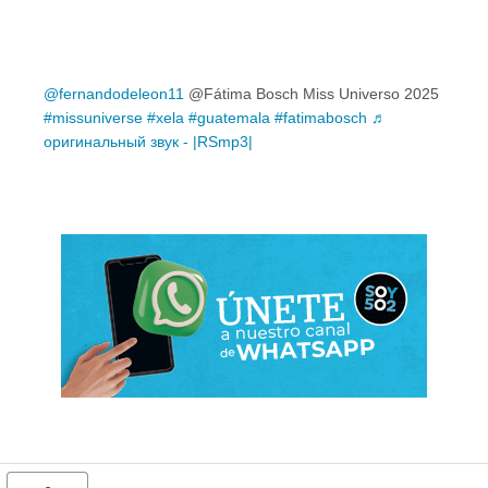
@fernandodeleon11
@Fátima Bosch Miss Universo 2025
#missuniverse
#xela
#guatemala
#fatimabosch
♬
оригинальный звук - |RSmp3|