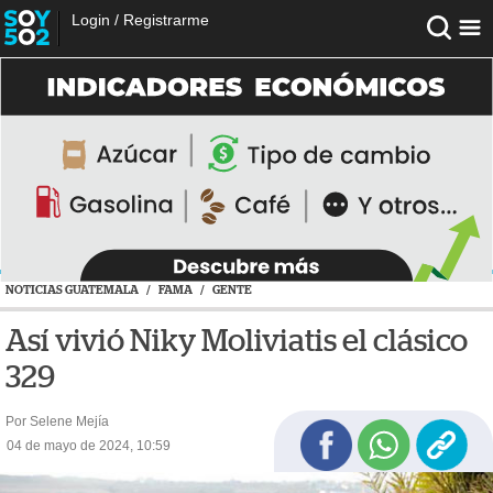
Login
/
Registrarme
NOTICIAS GUATEMALA
/
FAMA
/
GENTE
Así vivió Niky Moliviatis el clásico
329
Por Selene Mejía
04 de mayo de 2024, 10:59