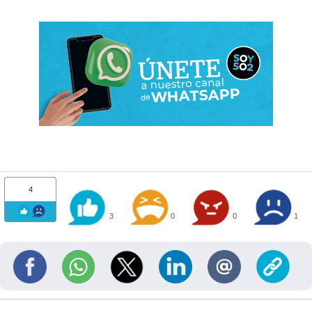
4
3
0
0
1