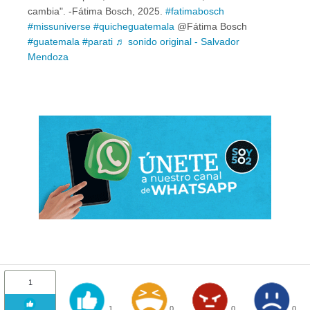
cambia". -Fátima Bosch, 2025.
#fatimabosch
#missuniverse
#quicheguatemala
@Fátima Bosch
#guatemala
#parati
♬ sonido original - Salvador
Mendoza
1
1
0
0
0