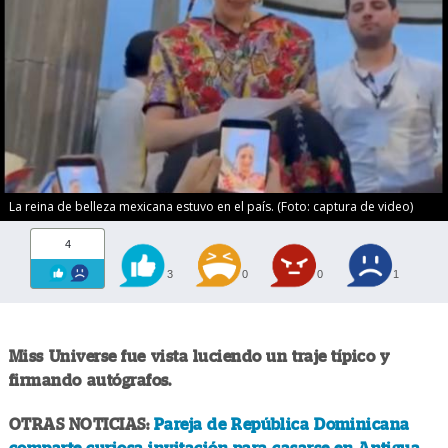
La reina de belleza mexicana estuvo en el país. (Foto: captura de video)
4
3
0
0
1
Miss Universe fue vista luciendo un traje típico y
firmando autógrafos.
OTRAS NOTICIAS:
Pareja de República Dominicana