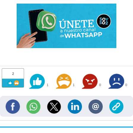
2
1
1
0
0