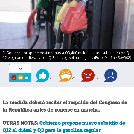
El Gobierno propone destinar hasta Q3,480 millones para subsidiar con Q
12 el galón de diésel y con Q 3 el de gasolina regular. (Foto: Minfin / Soy502)
53
2
24
27
0
La medida deberá recibir el respaldo del Congreso de
la República antes de ponerse en marcha.
OTRAS NOTAS:
Gobierno propone nuevo subsidio de
Q12 al diésel y Q3 para la gasolina regular