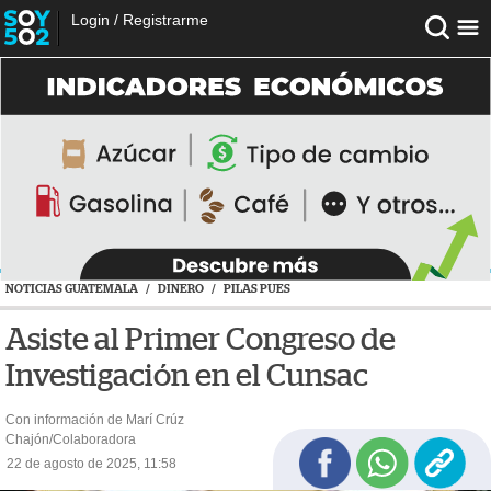
Login
/
Registrarme
NOTICIAS GUATEMALA
/
DINERO
/
PILAS PUES
Asiste al Primer Congreso de
Investigación en el Cunsac
Con información de Marí Crúz
Chajón/Colaboradora
22 de agosto de 2025, 11:58