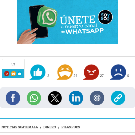
53
2
24
27
0
NOTICIAS GUATEMALA
/
DINERO
/
PILAS PUES