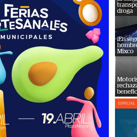
transp
droga
¡En se
hombre
Mixco
Motoris
rechaz
benefic
ESPECIAL