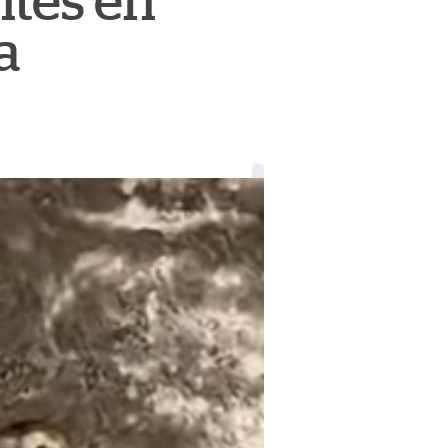
ntes en
a