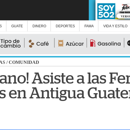
VERS
S
GUATE
DINERO
DEPORTES
FAMA
VIDA Y ESTILO
AS
/
COMUNIDAD
no! Asiste a las Fe
s en Antigua Guat