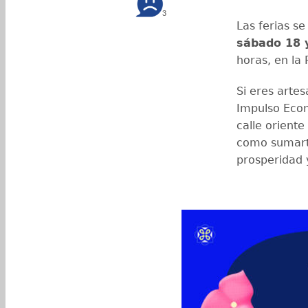
3
Las ferias s
sábado 18 y
horas, en la 
Si eres artes
Impulso Econ
calle oriente
como sumarte
prosperidad 