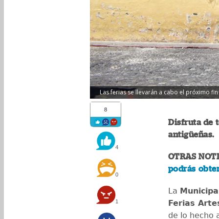
Las ferias se llevarán a cabo el próximo fi
8
Disfruta de
antigüeñas.
4
OTRAS NOTI
podrás obte
0
La
Municipa
1
Ferias Arte
de lo hecho 