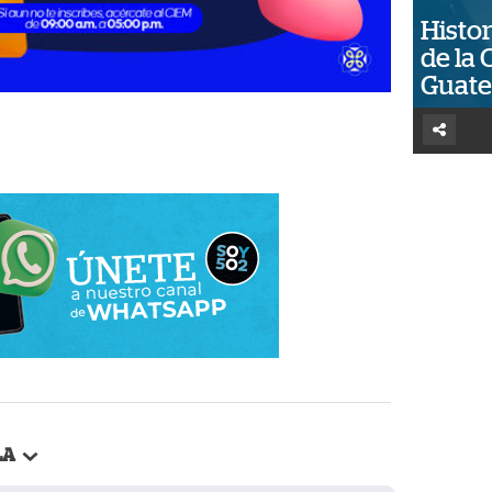
Histor
de la 
Guat
LA