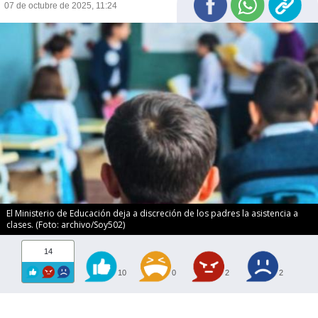
07 de octubre de 2025, 11:24
El Ministerio de Educación deja a discreción de los padres la asistencia a
clases. (Foto: archivo/Soy502)
14
10
0
2
2