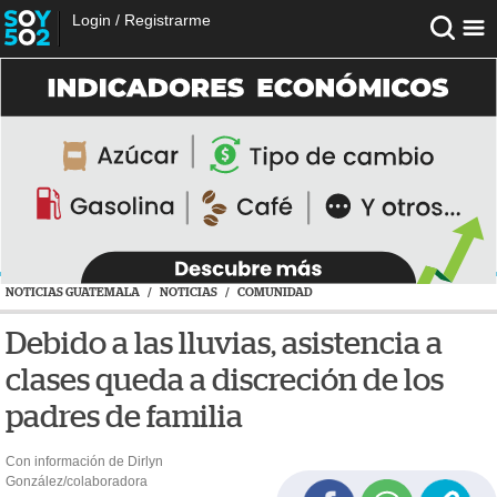
Login
/
Registrarme
NOTICIAS GUATEMALA
/
NOTICIAS
/
COMUNIDAD
Debido a las lluvias, asistencia a
clases queda a discreción de los
padres de familia
Con información de Dirlyn
González/colaboradora