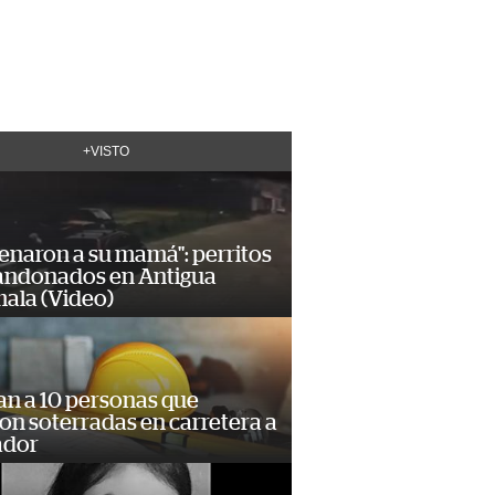
+VISTO
enaron a su mamá": perritos
andonados en Antigua
ala (Video)
an a 10 personas que
n soterradas en carretera a
ador