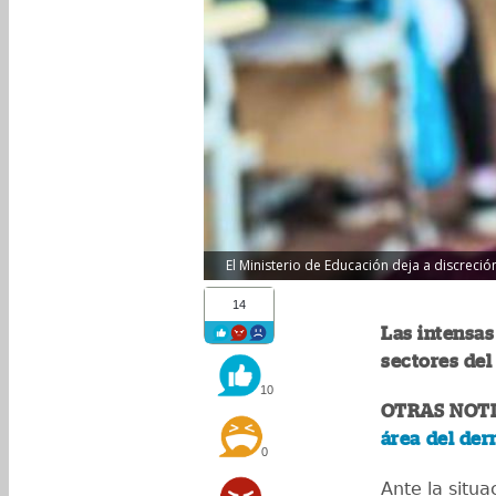
El Ministerio de Educación deja a discreción
14
Las intensas
sectores del
10
OTRAS NOTI
área del de
0
Ante la situa