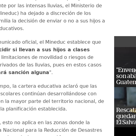
te por las intensas lluvias, el Ministerio de
ineduc) ha dejado a discreción de los
ilia la decisión de enviar o no a sus hijos a
ducativos.
unicado oficial, el Mineduc establece que
dir si llevan a sus hijos a clases
limitaciones de movilidad o riesgos de
ivados de las lluvias, pues en estos casos
"Enven
ará sanción alguna
".
son ab
Guatem
mpo, la cartera educativa aclaró que las
escolares continúan desarrollándose con
 la mayor parte del territorio nacional, de
a planificación establecida.
Rescat
quedaro
El Salv
 esto no aplica en las zonas donde la
 Nacional para la Reducción de Desastres