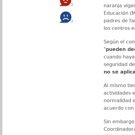
2
naranja vigen
Educación (M
padres de fam
2
los centros e
Según el com
"
pueden deci
cuando haya 
seguridad der
no se aplic
Al mismo tie
actividades 
normalidad en
acuerdo con l
Sin embargo,
Coordinadora