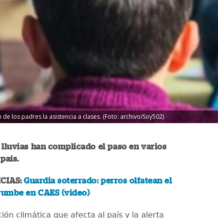
 de los padres la asistencia a clases. (Foto: archivo/Soy502)
 lluvias han complicado el paso en varios
 país.
CIAS:
Guardia soterrado: perros olfatean el
rrumbe en CAES (video)
ción climática que afecta al país y la alerta