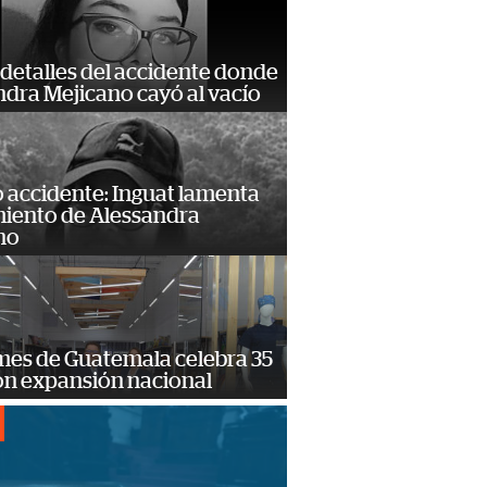
detalles del accidente donde
dra Mejicano cayó al vacío
 accidente: Inguat lamenta
miento de Alessandra
no
mes de Guatemala celebra 35
on expansión nacional