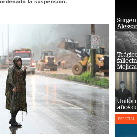
ordenado la suspensión.
Surgen 
Alessan
Trágico
falleci
Mejica
Unifor
años c
ESPECIAL