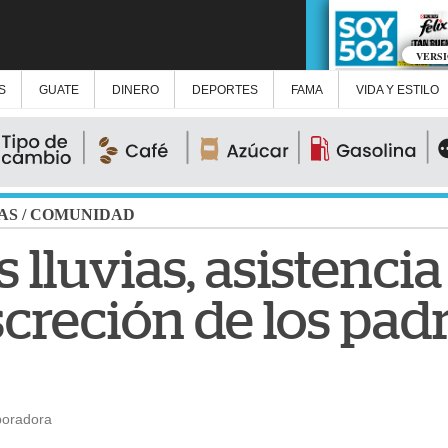
VERS
S
GUATE
DINERO
DEPORTES
FAMA
VIDA Y ESTILO
AS
/
COMUNIDAD
 lluvias, asistencia
creción de los pad
boradora