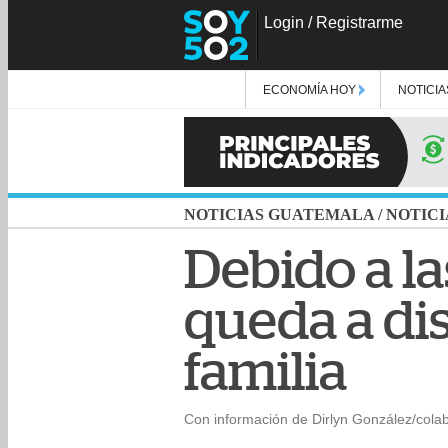
Login
/
Registrarme
ECONOMÍA HOY
NOTICIA
NOTICIAS GUATEMALA
/
NOTICI
Debido a las
queda a dis
familia
Con información de Dirlyn González/cola