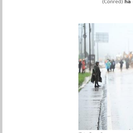
(Conred)
ha 