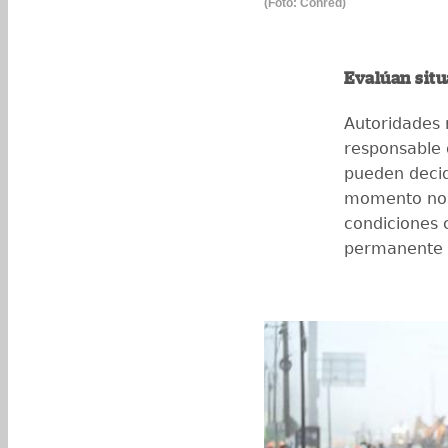
(Foto: Conred)
Evalúan sit
Autoridades 
responsable 
pueden decid
momento no s
condiciones 
permanente e