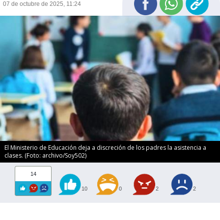
07 de octubre de 2025, 11:24
El Ministerio de Educación deja a discreción de los padres la asistencia a
clases. (Foto: archivo/Soy502)
14
10
0
2
2