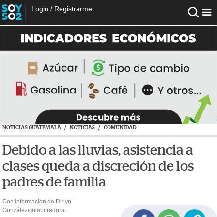
Login
/
Registrarme
NOTICIAS GUATEMALA
/
NOTICIAS
/
COMUNIDAD
Debido a las lluvias, asistencia a
clases queda a discreción de los
padres de familia
Con información de Dirlyn
González/colaboradora