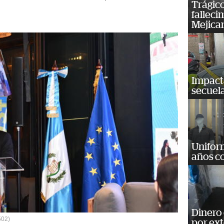
Trágico
falleci
Mejica
Impact
secuela
Unifor
años c
Dinero
502)
por ext