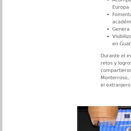
Europa
Fomenta
académ
Genera 
Visibil
en Gua
Durante el e
retos y logr
compartieron
Monterroso, 
el extranjero