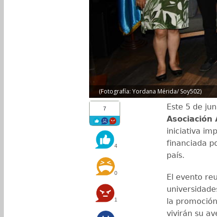
(Fotografía: Yordana Mérida/ Soy502)
Este 5 de jun
7
Asociación
iniciativa i
financiada p
4
país.
0
El evento re
universidade
1
la promoción
vivirán su a