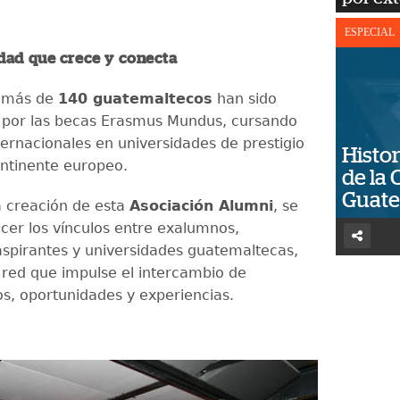
ESPECIAL
ad que crece y conecta
 más de
140 guatemaltecos
han sido
 por las becas Erasmus Mundus, cursando
ternacionales en universidades de prestigio
Histor
ontinente europeo.
de la 
Guat
a creación de esta
Asociación Alumni
, se
ecer los vínculos entre exalumnos,
aspirantes y universidades guatemaltecas,
red que impulse el intercambio de
s, oportunidades y experiencias.