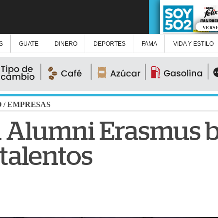
VERS
S
GUATE
DINERO
DEPORTES
FAMA
VIDA Y ESTILO
O
/
EMPRESAS
 Alumni Erasmus b
talentos