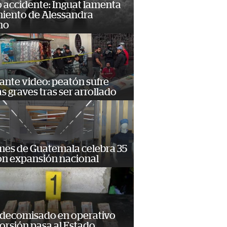
 accidente: Inguat lamenta
miento de Alessandra
no
ante video: peatón sufre
s graves tras ser arrollado
mes de Guatemala celebra 35
on expansión nacional
 decomisado en operativo
orsión pasa al Estado