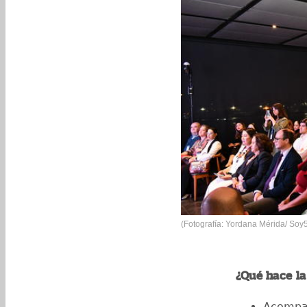
(Fotografía: Yordana Mérida/ Soy
¿Qué hace l
Acompañ