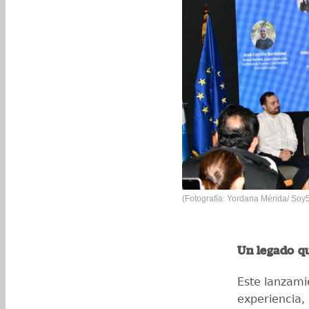
(Fotografía: Yordana Mérida/ Soy
Un legado q
Este lanzami
experiencia,