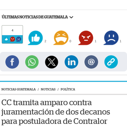
ÚLTIMAS NOTICIAS DE GUATEMALA
4
2
0
1
1
NOTICIAS GUATEMALA
/
NOTICIAS
/
POLÍTICA
CC tramita amparo contra
juramentación de dos decanos
para postuladora de Contralor