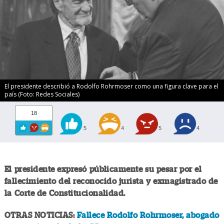
El presidente describió a Rodolfo Rohrmoser como una figura clave para el
país (Foto: Redes Sociales)
18
5
4
5
4
El presidente expresó públicamente su pesar por el
fallecimiento del reconocido jurista y exmagistrado de
la Corte de Constitucionalidad.
OTRAS NOTICIAS:
Fallece Rodolfo Rohrmoser, abogado