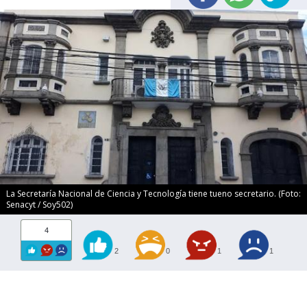
La Secretaría Nacional de Ciencia y Tecnología tiene tueno secretario. (Foto:
Senacyt / Soy502)
4
2
0
1
1