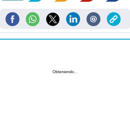
Obteniendo...