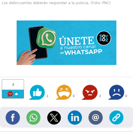
Los delincuentes deberán responder a la justicia. (Foto: PNC)
3
1
0
2
0