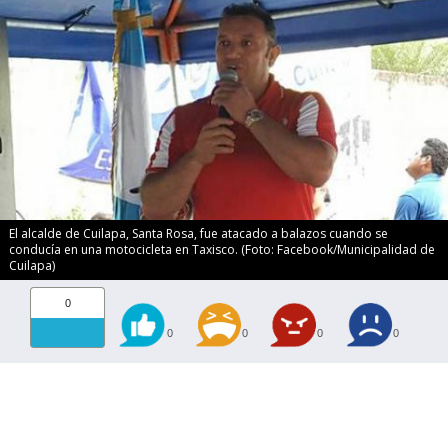
El alcalde de Cuilapa, Santa Rosa, fue atacado a balazos cuando se
conducía en una motocicleta en Taxisco. (Foto: Facebook/Municipalidad de
Cuilapa)
0
0
0
0
0