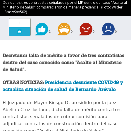
Dos de los tres contratistas señalados por el MP dentro del caso "Asalto al
Ministerio de Salud" comparecieron de manera presencial. (Foto: Wilder
López/Soy502)
1
1
0
0
0
Decretamn falta de mérito a favor de tres contratistas
dentro del caso conocido como "Asalto al Ministerio
de Salud".
OTRAS NOTICIAS:
Presidencia desmiente COVID-19 y
actualiza situación de salud de Bernardo Arévalo
El Juzgado de Mayor Riesgo D, presidido por la juez
Abelina Cruz Tostano, dictó falta de mérito contra tres
contratistas señalados de cobrar comisión para
adjudicar contratos de construcción dentro del caso
conocido como "Asalto al Ministerio de Salud".