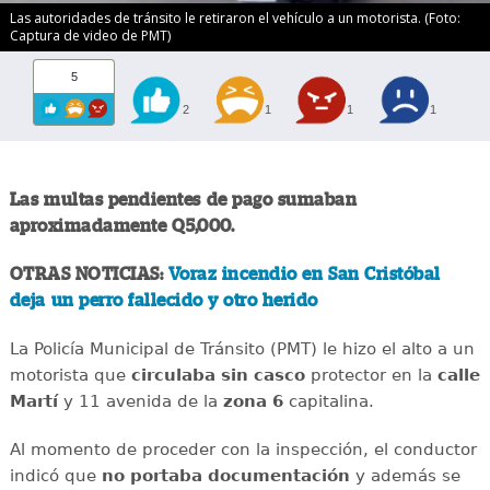
Las autoridades de tránsito le retiraron el vehículo a un motorista. (Foto:
Captura de video de PMT)
5
2
1
1
1
Las multas pendientes de pago sumaban
aproximadamente Q5,000.
OTRAS NOTICIAS:
Voraz incendio en San Cristóbal
deja un perro fallecido y otro herido
La Policía Municipal de Tránsito (PMT) le hizo el alto a un
motorista que
circulaba sin casco
protector en la
calle
Martí
y 11 avenida de la
zona 6
capitalina.
Al momento de proceder con la inspección, el conductor
indicó que
no portaba documentación
y además se