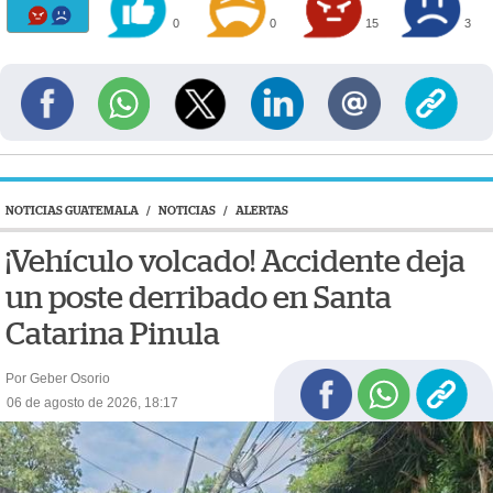
0
0
15
3
NOTICIAS GUATEMALA
/
NOTICIAS
/
ALERTAS
¡Vehículo volcado! Accidente deja
un poste derribado en Santa
Catarina Pinula
Por Geber Osorio
06 de agosto de 2026, 18:17