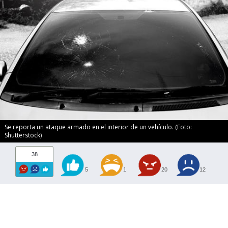
Se reporta un ataque armado en el interior de un vehículo. (Foto:
Shutterstock)
38
5
1
20
12