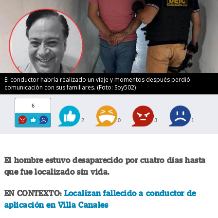
El conductor habría realizado un viaje y momentos después perdió
comunicación con sus familiares. (Foto: Soy502)
6
2
0
3
1
El hombre estuvo desaparecido por cuatro días hasta
que fue localizado sin vida.
EN CONTEXTO:
Localizan fallecido a conductor de
aplicación en Villa Canales