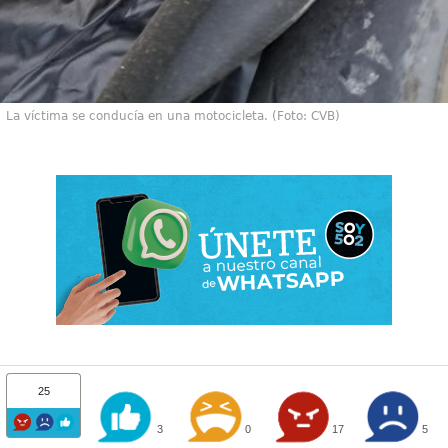
La víctima se conducía en una motocicleta. (Foto: CVB)
25
3
0
17
5