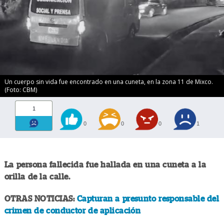
Un cuerpo sin vida fue encontrado en una cuneta, en la zona 11 de Mixco.
(Foto: CBM)
1
0
0
0
1
La persona fallecida fue hallada en una cuneta a la
orilla de la calle.
OTRAS NOTICIAS:
Capturan a presunto responsable del
crimen de conductor de aplicación