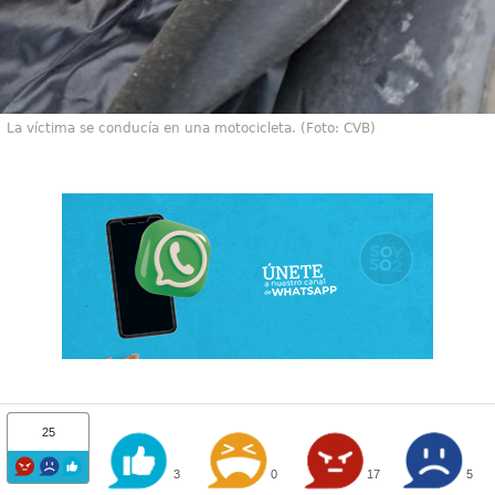
La víctima se conducía en una motocicleta. (Foto: CVB)
25
3
0
17
5