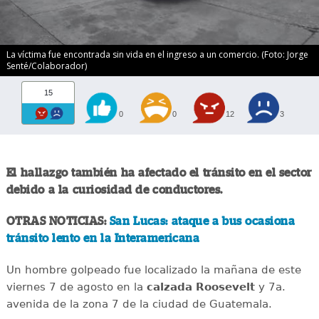
La víctima fue encontrada sin vida en el ingreso a un comercio. (Foto: Jorge
Senté/Colaborador)
15
0
0
12
3
El hallazgo también ha afectado el tránsito en el sector
debido a la curiosidad de conductores.
OTRAS NOTICIAS:
San Lucas: ataque a bus ocasiona
tránsito lento en la Interamericana
Un hombre golpeado fue localizado la mañana de este
viernes 7 de agosto en la
calzada
Roosevelt
y 7a.
avenida de la zona 7 de la ciudad de Guatemala.