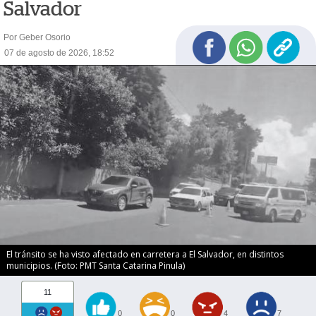
Salvador
Por Geber Osorio
07 de agosto de 2026, 18:52
El tránsito se ha visto afectado en carretera a El Salvador, en distintos
municipios. (Foto: PMT Santa Catarina Pinula)
11
0
0
4
7