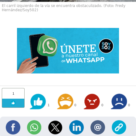
El carril izquierdo de la vía se encuentra obstaculizado. (Foto: Fredy
Hernández/Soy502)
1
1
0
0
0