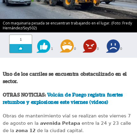
Con maquinaria pesada se encuentran trabajando en el lugar. (Foto: Fredy
Hernández/Soy502)
1
1
0
0
0
Uno de los carriles se encuentra obstaculizado en el
sector.
OTRAS NOTICIAS:
Volcán de Fuego registra fuertes
retumbos y explosiones este viernes (videos)
Obras de mantenimiento vial se realizan este viernes 7
de agosto en la
avenida
Petapa
entre la 24 y 23 calle
de la
zona 12
de la ciudad capital.