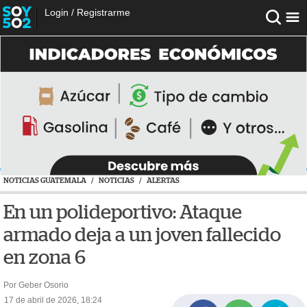
Login
/
Registrarme
NOTICIAS GUATEMALA
/
NOTICIAS
/
ALERTAS
En un polideportivo: Ataque
armado deja a un joven fallecido
en zona 6
Por Geber Osorio
17 de abril de 2026, 18:24