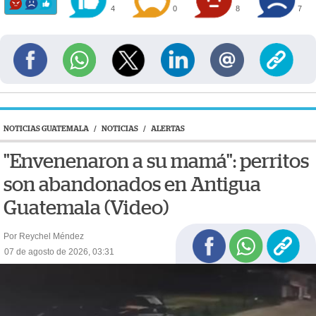
4
0
8
7
NOTICIAS GUATEMALA
/
NOTICIAS
/
ALERTAS
"Envenenaron a su mamá": perritos
son abandonados en Antigua
Guatemala (Video)
Por Reychel Méndez
07 de agosto de 2026, 03:31