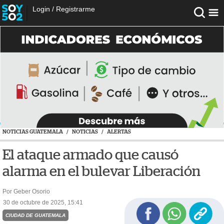
Login
/
Registrarme
NOTICIAS GUATEMALA
/
NOTICIAS
/
ALERTAS
El ataque armado que causó
alarma en el bulevar Liberación
Por Geber Osorio
30 de octubre de 2025, 15:41
CIUDAD DE GUATEMALA