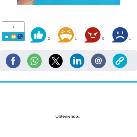
4
2
1
0
1
Obteniendo...