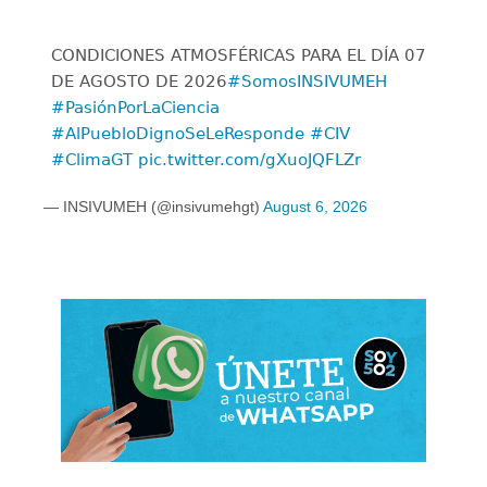
CONDICIONES ATMOSFÉRICAS PARA EL DÍA 07
DE AGOSTO DE 2026
#SomosINSIVUMEH
#PasiónPorLaCiencia
#AlPuebloDignoSeLeResponde
#CIV
#ClimaGT
pic.twitter.com/gXuoJQFLZr
— INSIVUMEH (@insivumehgt)
August 6, 2026