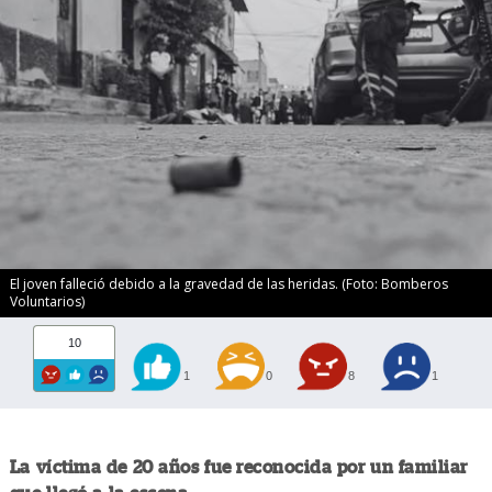
El joven falleció debido a la gravedad de las heridas. (Foto: Bomberos
Voluntarios)
10
1
0
8
1
La víctima de 20 años fue reconocida por un familiar