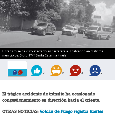
El tránsito se ha visto afectado en carretera a El Salvador, en distintos
municipios. (Foto: PMT Santa Catarina Pinula)
9
0
0
2
7
El trágico accidente de tránsito ha ocasionado
congestionamiento en dirección hacia el oriente.
OTRAS NOTICIAS:
Volcán de Fuego registra fuertes