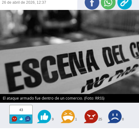
26 de abril de 2026, 12:37
El ataque armado fue dentro de un comercio. (Foto: RRSS)
43
9
1
25
8