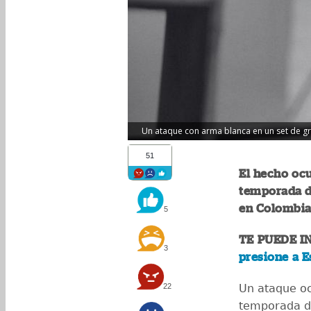
Un ataque con arma blanca en un set de grab
51
El hecho ocu
temporada de
en Colombia
5
TE PUEDE I
3
presione a 
22
Un ataque oc
temporada de