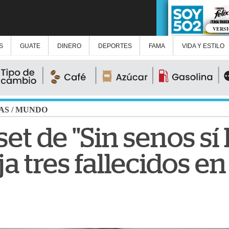
VERS
S
GUATE
DINERO
DEPORTES
FAMA
VIDA Y ESTILO
AS
/
MUNDO
et de "Sin senos sí
ja tres fallecidos 