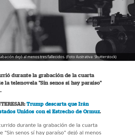
ación dejó al menos tres fallecidos. (Foto ilustrativa: Shutterstock)
rrió durante la grabación de la cuarta
 la telenovela "Sin senos sí hay paraíso"
.
NTERESAR:
Trump descarta que Irán
Estados Unidos con el Estrecho de Ormuz
.
urrido durante la grabación de la cuarta
 "Sin senos sí hay paraíso" dejó al menos