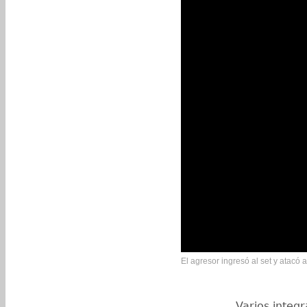
El agresor ingresó al set y atacó 
Varios integr