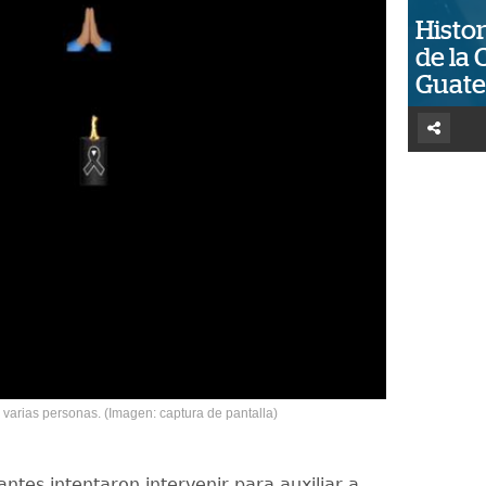
Histor
de la 
Guat
a varias personas. (Imagen: captura de pantalla)
antes intentaron intervenir para auxiliar a