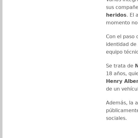
sus compañe
heridos
. El
momento no h
Con el paso 
identidad de
equipo técni
Se trata de
N
18 años, qui
Henry Albe
de un vehícul
Además, la a
públicament
sociales.