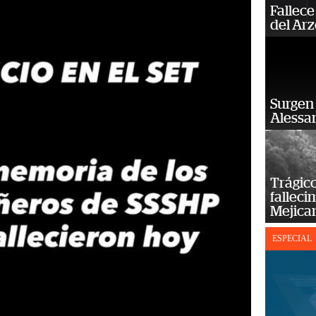
Fallece
del Ar
Surgen 
Alessan
Trágico
falleci
Mejica
ESPECIAL