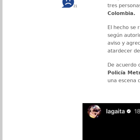
tres personas
21
Colombia.
El hecho se r
según autori
aviso y agred
atardecer de
De acuerdo c
Policía Met
una escena d