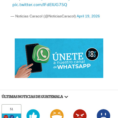
pic.twitter.com/IFdEIUG7SQ
— Noticias Caracol (@NoticiasCaracol)
April 19, 2026
ÚLTIMAS NOTICIAS DE GUATEMALA
51