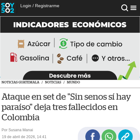
Login
/
Registrarme
NOTICIAS GUATEMALA
/
NOTICIAS
/
MUNDO
Ataque en set de "Sin senos sí hay
paraíso" deja tres fallecidos en
Colombia
Por Susana Manai
19 de abril de 2026, 14:41