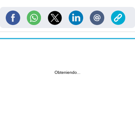
Obteniendo...