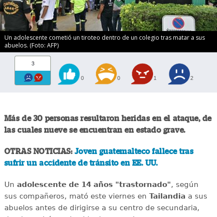
Un adolescente cometió un tiroteo dentro de un colegio tras matar a sus
abuelos. (Foto: AFP)
3
0
0
1
2
Más de 30 personas resultaron heridas en el ataque, de
las cuales nueve se encuentran en estado grave.
OTRAS NOTICIAS:
Joven guatemalteco fallece tras
sufrir un accidente de tránsito en EE. UU.
Un
adolescente de 14 años "trastornado"
, según
sus compañeros, mató este viernes en
Tailandia
a sus
abuelos antes de dirigirse a su centro de secundaria,