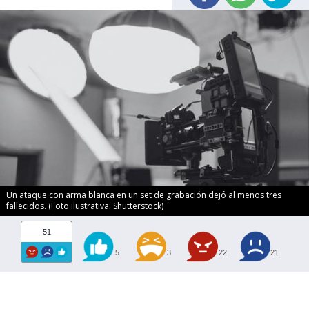
Un ataque con arma blanca en un set de grabación dejó al menos tres
fallecidos. (Foto ilustrativa: Shutterstock)
51
5
3
22
21