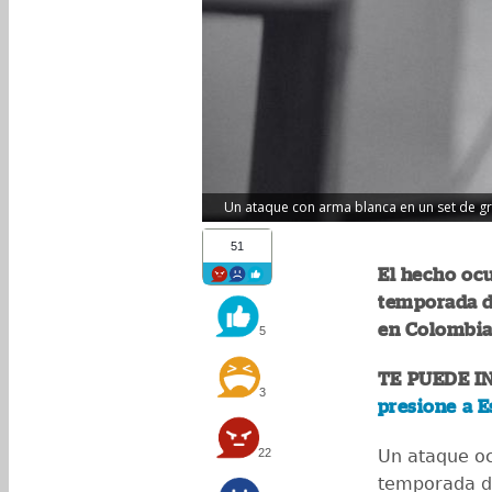
Un ataque con arma blanca en un set de grab
51
El hecho ocu
temporada de
en Colombia
5
TE PUEDE I
3
presione a 
22
Un ataque oc
temporada de