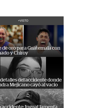
+VISTO
e de oro para Guatemala con
ado y Chiroy
detalles del accidente donde
dra Mejicano cayó al vacío
 accidente: Inguat lamenta