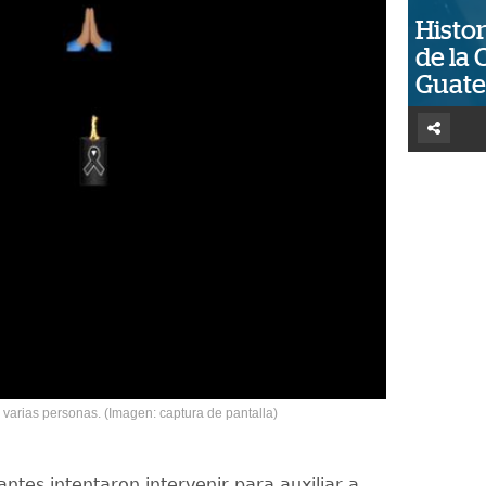
Histor
de la 
Guat
a varias personas. (Imagen: captura de pantalla)
antes intentaron intervenir para auxiliar a