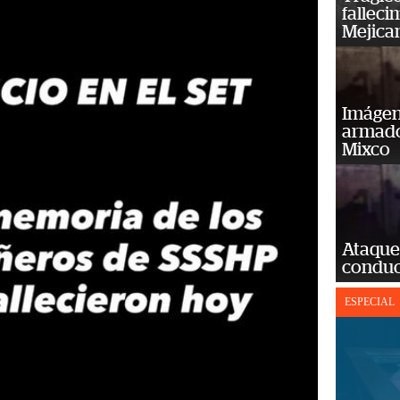
falleci
Mejica
Imágene
armado
Mixco
Ataque
conduct
ESPECIAL