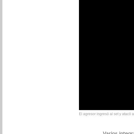
El agresor ingresó al set y atacó 
Varios integr