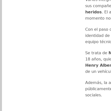
sus compañe
heridos
. El
momento no h
Con el paso 
identidad de
equipo técni
Se trata de
N
18 años, qui
Henry Albe
de un vehícul
Además, la a
públicament
sociales.