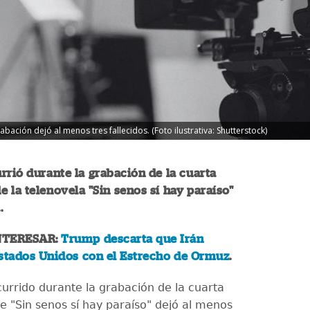
ación dejó al menos tres fallecidos. (Foto ilustrativa: Shutterstock)
rrió durante la grabación de la cuarta
 la telenovela "Sin senos sí hay paraíso"
.
NTERESAR:
Trump descarta que Irán
Estados Unidos con el Estrecho de Ormuz
.
urrido durante la grabación de la cuarta
 "Sin senos sí hay paraíso" dejó al menos