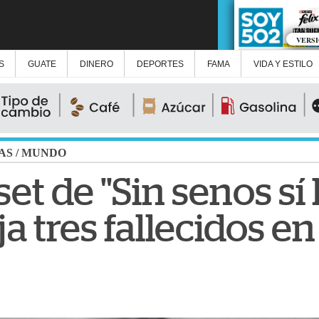
VERS
S
GUATE
DINERO
DEPORTES
FAMA
VIDA Y ESTILO
AS
/
MUNDO
et de "Sin senos sí
ja tres fallecidos 