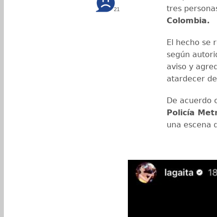
tres personas
21
Colombia.
El hecho se r
según autori
aviso y agred
atardecer de
De acuerdo c
Policía Met
una escena d